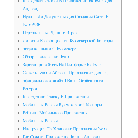
Как Делать Ставки В Приложении Бк 1win Для
Андроид
Нужны Ли Документы Для Создания Счета В
1win%3F
Персональные Данные Игрока
Линия и Коэффициенты Букмекерской Конторы
остриженными О Букмекере
Обзор Приложения 1win
Зарегистрируйтесь На Платформе Бк 1win
Скачать 1win и Айфон – Приложение Для Ios
официального» «сайт 1 Вин – Особенности
Ресурса
Как сделано Ставку В Приложении
Мобильная Версия Букмекерской Конторы
Рейтинг Мобильного Приложения
Мобильная Версия
Инструкция По Установке Приложения 1win
Где Скачать Приложение 1вин в Андроид