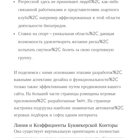
Регрессной здесь не принимают людей%2C как-либо
связанной работниками и представителями азартного
клуба%2C например аффилированных в этой области
деятельности бипатридов.
Ставки на спорт – уникальная область%2C дающая
возможность удовлетворить желание риска%2C
испытать смутное%2C болеть за свою спортивную
группу.
И поделимся с ними основными этапами разработок%2C
важными аспектами дизайна и функциональности%2C
только также эффективными путем продвижения вашего
сайта. На большей части страницы рзмещены игровые
приложения%2C разработанные 1win. На странице
настроена подгрузка наиболее знаменитых автоматов%2C
игровых подборок и софта одним интернета.
Линия и Коэффициенты Букмекерской Конторы
Она существует вертикальную ориентацию а полностью