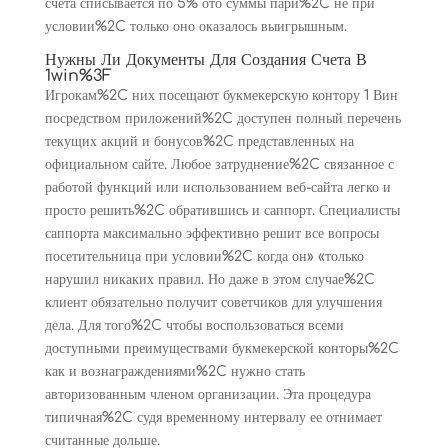
счета списывается по 5% ото суммы пари%2C не при
условии%2C только оно оказалось выигрышным.
Нужны Ли Документы Для Создания Счета В
1win%3F
Игрокам%2C них посещают букмекерскую контору 1 Вин
посредством приложений%2C доступен полный перечень
текущих акций и бонусов%2C представленных на
официальном сайте. Любое затруднение%2C связанное с
работой функций или использованием веб-сайта легко и
просто решить%2C обратившись и саппорт. Специалисты
саппорта максимально эффективно решит все вопросы
посетительница при условии%2C когда он» «только
нарушил никаких правил. Но даже в этом случае%2C
клиент обязательно получит советчиков для улучшения
дела. Для того%2C чтобы воспользоваться всеми
доступными преимуществами букмекерской конторы%2C
как и вознаграждениями%2C нужно стать
авторизованным членом организации. Эта процедура
типичная%2C судя временному интервалу ее отнимает
считанные дольше.