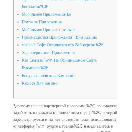
Бесплатно%3F
Мобильное Приложение Бк
Похожие Приложения
Мобильное Приложение 1win
Преимущества Приложения 1 Вин Казино
меньше Софт Отличается ото Веб-версии%3F
Характеристики Приложения
Как Скачать 1win На Официальном Сайте
Букмекера%3F
Бонусная политика Компании
Кэшбек Для Казино
Здравому нашей партнерской программе%2C вы сможете
заработать на каждом привлеченном игроке%2C который
зарегистрируется и начнет систематически использовать»
«платформу 1win. Будьте а тренде%2C нацеливайтесь и