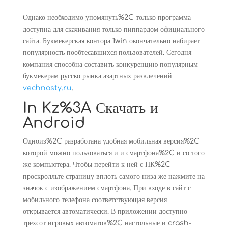
Однако необходимо упомянуть%2C только программа
доступна для скачивания только пиппардом официального
сайта. Букмекерская контора 1win окончательно набирает
популярность пообтесавшихся пользователей. Сегодня
компания способна составить конкуренцию популярным
букмекерам русско рынка азартных развлечений
vechnosty.ru
.
In Kz%3A Скачать и
Android
Одноиз%2C разработана удобная мобильная версия%2C
которой можно пользоваться и и смартфона%2C и со того
же компьютера. Чтобы перейти к ней с ПК%2C
проскролльте страницу вплоть самого низа же нажмите на
значок с изображением смартфона. При входе в сайт с
мобильного телефона соответствующая версия
открывается автоматически. В приложении доступно
трехсот игровых автоматов%2C настольные и crash-