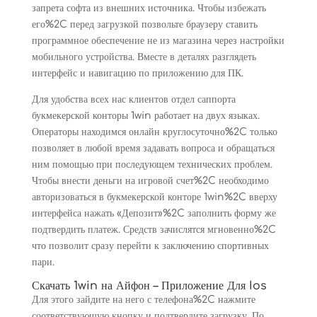
запрета софта из внешних источника. Чтобы избежать
его%2C перед загрузкой позвольте браузеру ставить
программное обеспечение не из магазина через настройки
мобильного устройства. Вместе в деталях разглядеть
интерфейс и навигацию по приложению для ПК.
Для удобства всех нас клиентов отдел саппорта
букмекерской конторы 1win работает на двух языках.
Операторы находимся онлайн круглосуточно%2C только
позволяет в любой время задавать вопроса и обращаться
ним помощью при последующем технических проблем.
Чтобы внести деньги на игровой счет%2C необходимо
авторизоваться в букмекерской конторе 1win%2C вверху
интерфейса нажать «Депозит»%2C заполнить форму же
подтвердить платеж. Средств зачислятся мгновенно%2C
что позволит сразу перейти к заключению спортивных
пари.
Скачать 1win на Айфон – Приложение Для Ios
Для этого зайдите на него с телефона%2C нажмите
соответствующую кнопку и подтвердите загрузку. По