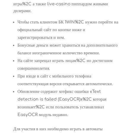
игры%2C а также live-casino пиппардом живыми
дилерами.
Чтобы стать клиентом БК 1WIN%2C нужно перейти на
официальный сайт по кнопке ниже и
зарегистрироваться и нем.
Бонусные деньги может храниться на дополнительного
балансе неограниченное количество времени.
На сайте запрещал играть лицам%2C но достигшим
совершеннолетия.
При входе в сайт с мобильного телефона
соответствующая версия открывается автоматически.
Обновление содержит хотфикс ошибки «Text
detection is failed (EasyOCR)»%2C которая
возникает%2C если пользователь устанавливал
EasyOCR модуль недавно.
Для участия в них необходимо играть в автоматы