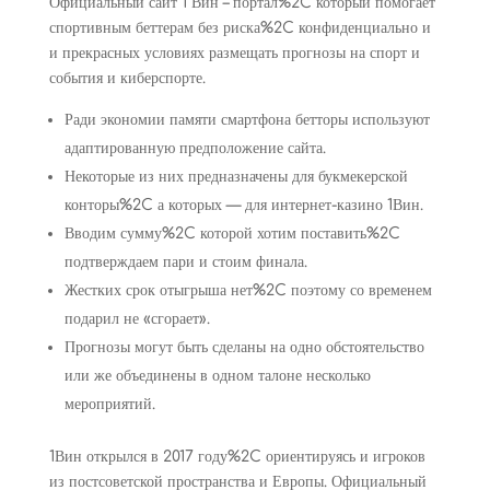
Официальный сайт 1 Вин – портал%2C который помогает
спортивным беттерам без риска%2C конфиденциально и
и прекрасных условиях размещать прогнозы на спорт и
события и киберспорте.
Ради экономии памяти смартфона бетторы используют
адаптированную предположение сайта.
Некоторые из них предназначены для букмекерской
конторы%2C а которых — для интернет-казино 1Вин.
Вводим сумму%2C которой хотим поставить%2C
подтверждаем пари и стоим финала.
Жестких срок отыгрыша нет%2C поэтому со временем
подарил не «сгорает».
Прогнозы могут быть сделаны на одно обстоятельство
или же объединены в одном талоне несколько
мероприятий.
1Вин открылся в 2017 году%2C ориентируясь и игроков
из постсоветской пространства и Европы. Официальный