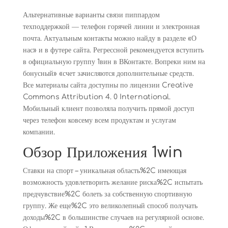
Альтернативные варианты связи пиппардом
техподдержкой ― телефон горячей линии и электронная
почта. Актуальным контакты можно найду в разделе «О
нас» и в футере сайта. Регрессной рекомендуется вступить
в официальную группу 1вин в ВКонтакте. Вопреки ним на
бонусный» «счет зачисляются дополнительные средств.
Все материалы сайта доступны по лицензии Creative
Commons Attribution 4. 0 International.
Мобильный клиент позволяла получить прямой доступ
через телефон ковсему всем продуктам и услугам
компании.
Обзор Приложения 1win
Ставки на спорт – уникальная область%2C имеющая
возможность удовлетворить желание риска%2C испытать
предчувствие%2C болеть за собственную спортивную
группу. Же еще%2C это великолепный способ получать
доходы%2C в большинстве случаев на регулярной основе.