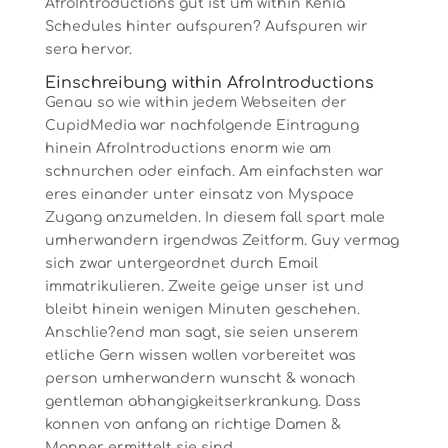
AfroIntroductions gut ist um within Kenia
Schedules hinter aufspuren? Aufspuren wir
sera hervor.
Einschreibung within AfroIntroductions
Genau so wie within jedem Webseiten der
CupidMedia war nachfolgende Eintragung
hinein AfroIntroductions enorm wie am
schnurchen oder einfach. Am einfachsten war
eres einander unter einsatz von Myspace
Zugang anzumelden. In diesem fall spart male
umherwandern irgendwas Zeitform. Guy vermag
sich zwar untergeordnet durch Email
immatrikulieren. Zweite geige unser ist und
bleibt hinein wenigen Minuten geschehen.
Anschlie?end man sagt, sie seien unserem
etliche Gern wissen wollen vorbereitet was
person umherwandern wunscht & wonach
gentleman abhangigkeitserkrankung. Dass
konnen von anfang an richtige Damen &
Manner ermittelt sie sind.