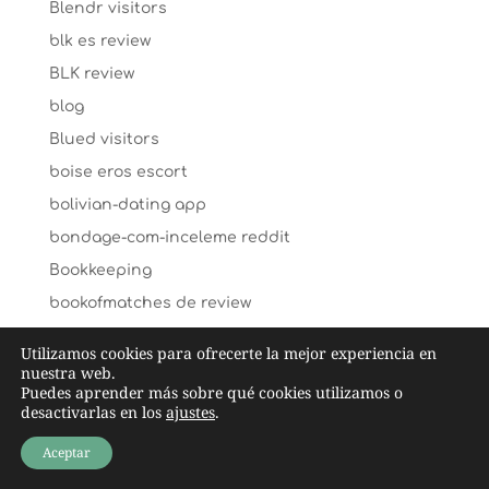
Blendr visitors
blk es review
BLK review
blog
Blued visitors
boise eros escort
bolivian-dating app
bondage-com-inceleme reddit
Bookkeeping
bookofmatches de review
Bookofmatches ervaringen
Utilizamos cookies para ofrecerte la mejor experiencia en
bookofsex es review
nuestra web.
Puedes aprender más sobre qué cookies utilizamos o
bookofsex fr review
desactivarlas en los
ajustes
.
bookofsex sign in
Aceptar
Boston+MA+Massachusetts hookup sites