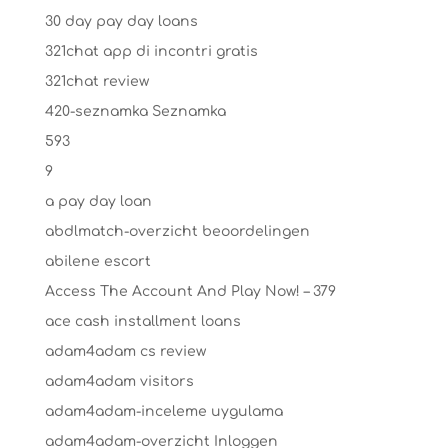
30 day pay day loans
321chat app di incontri gratis
321chat review
420-seznamka Seznamka
593
9
a pay day loan
abdlmatch-overzicht beoordelingen
abilene escort
Access The Account And Play Now! – 379
ace cash installment loans
adam4adam cs review
adam4adam visitors
adam4adam-inceleme uygulama
adam4adam-overzicht Inloggen