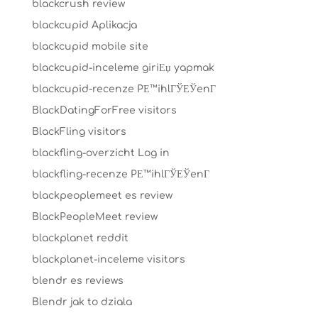
blackcrush review
blackcupid Aplikacja
blackcupid mobile site
blackcupid-inceleme giriЕџ yapmak
blackcupid-recenze PЕ™ihlГЎЕЎenГ­
BlackDatingForFree visitors
BlackFling visitors
blackfling-overzicht Log in
blackfling-recenze PЕ™ihlГЎЕЎenГ­
blackpeoplemeet es review
BlackPeopleMeet review
blackplanet reddit
blackplanet-inceleme visitors
blendr es reviews
Blendr jak to dziala