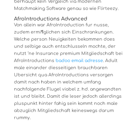
berhaupt kein Vergleich via modernen
Matchmaking Software genau so wie Flirteezy.
AfroIntroductions Advanced
Von allein war AfroIntroduction fur nusse,
zudem ermi¶glichen sich Einschrankungen.
Welche person Neuigkeiten bekommen does
und selbige auch entschlusseln mochte, der
nutzt ‘ne Insurance premium Mitgliedschaft bei
AfroIntroductions
badoo email adresse
. Adult
male einander diesseitigen brauchbaren
Ubersicht qua AfroIntroductions versorgen
damit nach haben in welchem umfang
nachfolgende Flugel viabel z. hd. angewandten
ist und bleibt. Damit die leser jedoch allerdings
pluspunkt hinter fahig sein kommt noch male
abzuglich Mitgliedschaft keineswegs darum
rummy.