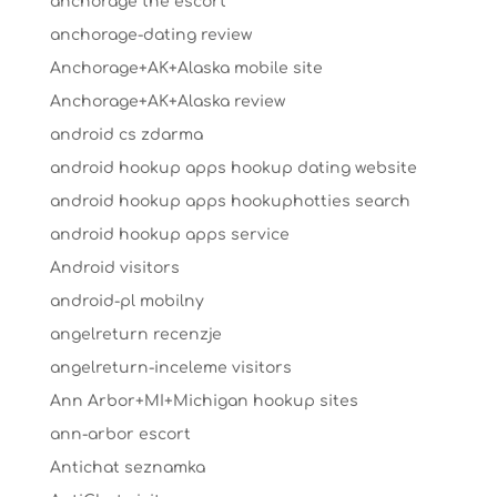
anchorage the escort
anchorage-dating review
Anchorage+AK+Alaska mobile site
Anchorage+AK+Alaska review
android cs zdarma
android hookup apps hookup dating website
android hookup apps hookuphotties search
android hookup apps service
Android visitors
android-pl mobilny
angelreturn recenzje
angelreturn-inceleme visitors
Ann Arbor+MI+Michigan hookup sites
ann-arbor escort
Antichat seznamka