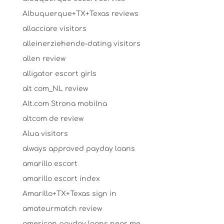
Albuquerque+TX+Texas reviews
allacciare visitors
alleinerziehende-dating visitors
allen review
alligator escort girls
alt com_NL review
Alt.com Strona mobilna
altcom de review
Alua visitors
always approved payday loans
amarillo escort
amarillo escort index
Amarillo+TX+Texas sign in
amateurmatch review
american payday loans near me