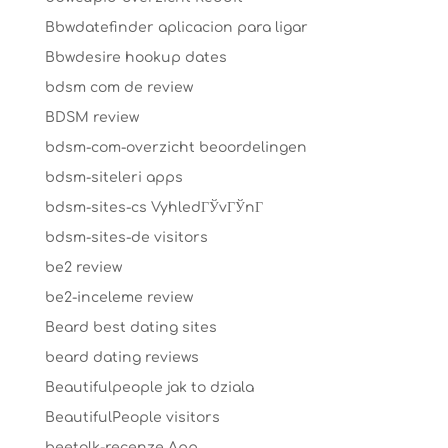
Bbwdatefinder aplicacion para ligar
Bbwdesire hookup dates
bdsm com de review
BDSM review
bdsm-com-overzicht beoordelingen
bdsm-siteleri apps
bdsm-sites-cs VyhledГЎvГЎnГ­
bdsm-sites-de visitors
be2 review
be2-inceleme review
Beard best dating sites
beard dating reviews
Beautifulpeople jak to dziala
BeautifulPeople visitors
beetalk-recenze App