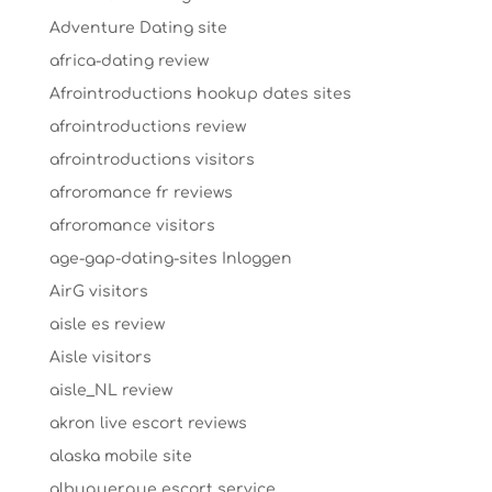
Adventure Dating site
africa-dating review
Afrointroductions hookup dates sites
afrointroductions review
afrointroductions visitors
afroromance fr reviews
afroromance visitors
age-gap-dating-sites Inloggen
AirG visitors
aisle es review
Aisle visitors
aisle_NL review
akron live escort reviews
alaska mobile site
albuquerque escort service