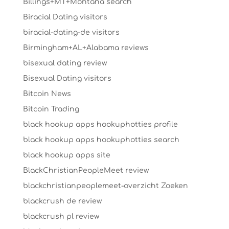
Billings+MT+Montana search
Biracial Dating visitors
biracial-dating-de visitors
Birmingham+AL+Alabama reviews
bisexual dating review
Bisexual Dating visitors
Bitcoin News
Bitcoin Trading
black hookup apps hookuphotties profile
black hookup apps hookuphotties search
black hookup apps site
BlackChristianPeopleMeet review
blackchristianpeoplemeet-overzicht Zoeken
blackcrush de review
blackcrush pl review