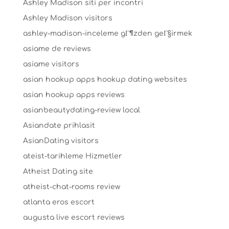
Ashley Madison siti per incontri
Ashley Madison visitors
ashley-madison-inceleme gГ¶zden geГ§irmek
asiame de reviews
asiame visitors
asian hookup apps hookup dating websites
asian hookup apps reviews
asianbeautydating-review local
Asiandate prihlasit
AsianDating visitors
ateist-tarihleme Hizmetler
Atheist Dating site
atheist-chat-rooms review
atlanta eros escort
augusta live escort reviews