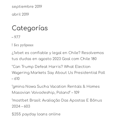
septiembre 2019
abril 2019
Categorías
– 977
! Без рубрики
¿1xbet es confiable y legal en Chile? Resolvemos
tus dudas en agosto 2023 Goal com Chile 180
"Can Trump Defeat Harris? What Election
Wagering Markets Say About Us Presidential Poll
– 610
"gmina Nowa Sucha Vacation Rentals & Homes
Masovian Voivodeship, Poland" – 109
"mostbet Brasil: Avaliação Das Apostas E Bônus
2024 – 603
$255 payday loans online