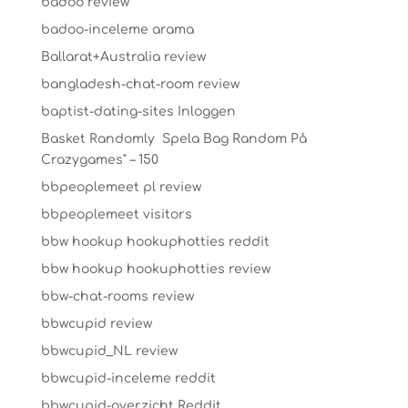
badoo review
badoo-inceleme arama
Ballarat+Australia review
bangladesh-chat-room review
baptist-dating-sites Inloggen
Basket Randomly ️ Spela Bag Random På
Crazygames" – 150
bbpeoplemeet pl review
bbpeoplemeet visitors
bbw hookup hookuphotties reddit
bbw hookup hookuphotties review
bbw-chat-rooms review
bbwcupid review
bbwcupid_NL review
bbwcupid-inceleme reddit
bbwcupid-overzicht Reddit