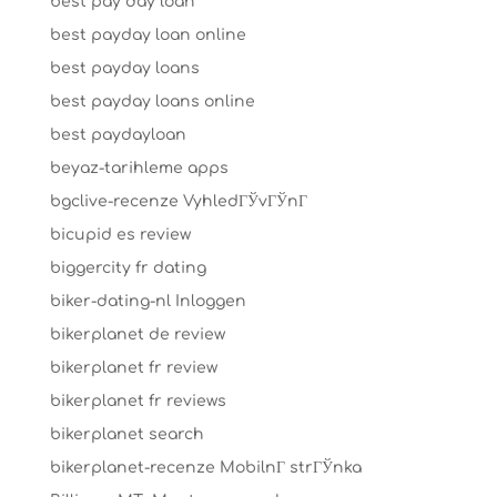
best pay day loan
best payday loan online
best payday loans
best payday loans online
best paydayloan
beyaz-tarihleme apps
bgclive-recenze VyhledГЎvГЎnГ­
bicupid es review
biggercity fr dating
biker-dating-nl Inloggen
bikerplanet de review
bikerplanet fr review
bikerplanet fr reviews
bikerplanet search
bikerplanet-recenze MobilnГ­ strГЎnka