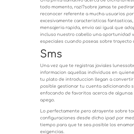
Una pinta llamativo acerca de dicha lunes
todo momento, razi?sobre jamas te pediran
reconocer referente a mucha usuarios por
excesivamente caracteristicas fantasticas
mensajeria rapida, envio asi­ igual que ad
incluso nuestro cabello una oportunidad 
especiales cuando poseas sobre trayecto d
Sms
Una vez que te registras joviales lunes­so
informacion aquellas individuos en quienes
tu plato de introduccion llegan a converti
posible gestionar tu cuenta adicionando s
enfocando de favoritos acerca de algunas 
apego.
Lo perfectamente pero atrayente sobre to
configuraciones desde dicho ipad por medi
tiempo para que te sea posible los enamo
exigencias.