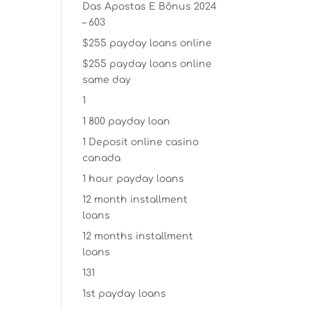
Das Apostas E Bônus 2024
– 603
$255 payday loans online
$255 payday loans online
same day
1
1 800 payday loan
1 Deposit online casino
canada
1 hour payday loans
12 month installment
loans
12 months installment
loans
131
1st payday loans