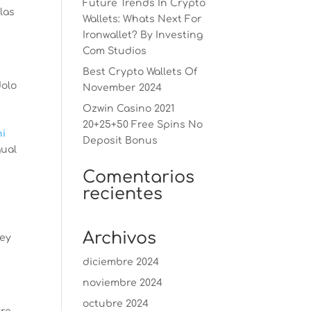
Future Trends In Crypto
las
Wallets: Whats Next For
Ironwallet? By Investing
Com Studios
e
Best Crypto Wallets Of
dolo
November 2024
Ozwin Casino 2021
20+25+50 Free Spins No
hi
Deposit Bonus
gual
Comentarios
recientes
Archivos
ley
diciembre 2024
noviembre 2024
octubre 2024