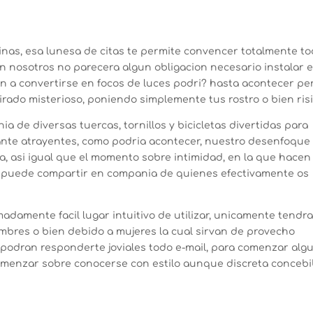
inas, esa lunes­a de citas te permite convencer totalmente t
Con nosotros no parecera algun obligacion necesario instalar e
gan a convertirse en focos de luces podri? hasta acontecer pe
rado misterioso, poniendo simplemente tus rostro o bien risi
a de diversas tuercas, tornillos y bicicletas divertidas para
ante atrayentes, como podri­a acontecer, nuestro desenfoque
a, asi­ igual que el momento sobre intimidad, en la que hacen
e puede compartir en compania de quienes efectivamente os
adamente facil lugar intuitivo de utilizar, unicamente tendr
mbres o bien debido a mujeres la cual sirvan de provecho
 podran responderte joviales todo e-mail, para comenzar alg
omenzar sobre conocerse con estilo aunque discreta concebi