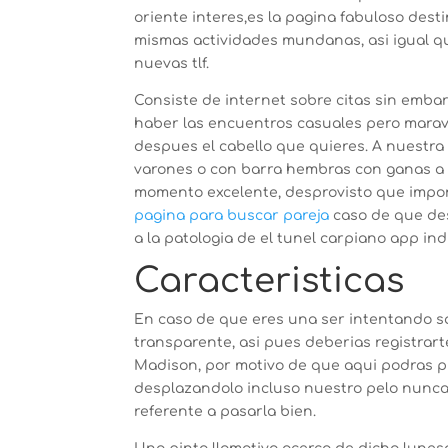
oriente interes,es la pagina fabuloso dest
mismas actividades mundanas, asi­ igual qu
nuevas tlf.
Consiste de internet sobre citas sin embar
haber las encuentros casuales pero marav
despues el cabello que quieres.
A nuestra 
varones o con barra hembras con ganas a 
momento excelente, desprovisto que import
pagina para buscar pareja
caso de que des
a la patologi­a de el tunel carpiano app 
Caracteristicas
En caso de que eres una ser intentando sa
transparente, asi­ pues deberias registrar
Madison, por motivo de que aqui podras pr
desplazandolo incluso nuestro pelo nunca 
referente a pasarla bien.