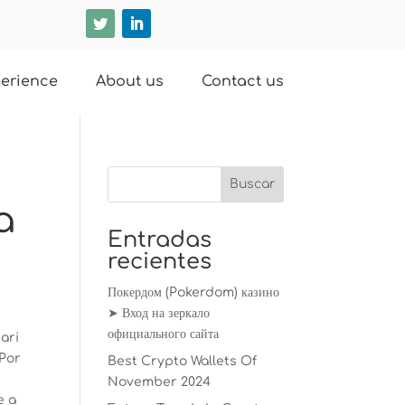
erience
About us
Contact us
a
Entradas
recientes
Покердом (Pokerdom) казино
➤ Вход на зеркало
официального сайта
ari
 Por
Best Crypto Wallets Of
November 2024
e a