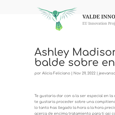
VALDE INN
EU Innovation Proj
Ashley Madiso
balde sobre en
por
Alicia Feliciano
|
Nov 29, 2022
|
jeevansa
Te gustaria dar con a la ser especial en l
te gustaria proceder sobre una compitiendo
lo tanto has llegado la hora a la hora pr
acerca de encima tratamiento para ti asi­ c