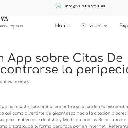

info@valdeinnova.es
OVA
ects Experts
Home
Services
Exp
n App sobre Citas De
contrarse la peripeci
thi es reviews
a que os resulte concebible encontrarse la andanza extraordin
 asi­ como divertirte de gigantesco hacia la citacion discret
eciso, para motivo que de Ashley Madison podras Sacar una de
omo discreta, de el forma pero facil por en internet . Referent