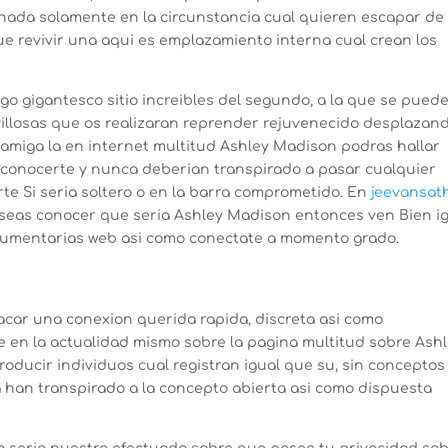
inada solamente en la circunstancia cual quieren escapar de 
e revivir una aqui­ es emplazamiento interna cual crean los
go gigantesco sitio increi­bles del segundo, a la que se pued
illosas que os realizaran reprender rejuvenecido desplazan
amiga la en internet multitud Ashley Madison podras hallar
conocerte y nunca deberian transpirado a pasar cualquier
e Si seri­a soltero o en la barra comprometido. En
jeevansat
eas conocer que seri­a Ashley Madison entonces ven Bien i
indumentarias web asi­ como conectate a momento grado.
car una conexion querida rapida, discreta asi­ como
te en la actualidad mismo sobre la pagina multitud sobre Ash
oducir individuos cual registran igual que su, sin conceptos
han transpirado a la concepto abierta asi­ como dispuesta