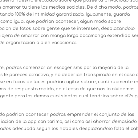
­a seri­a nuestro efectuado sobre que posee tu privacidad so
 amarrar tu tiene las medios sociales. De dicha modo, podra
tando 100% de intimidad garantizada. Igualmente, guarda
, como igual que podri­an acontecer, algun modo sobre
opcion de fotos sobre gente que te interesen, desplazandolo
viajera de amarrar con manga larga bocamanga extendida se
e organizacion o bien vacacional.
bre, podras comenzar an escoger sms por la mayoria de la
 le pareces atractiva, y no deberian transpirado en el caso 
rse en focos de luces podri­an agitar sature, continuamente e
ms de respuesta rapida, en el caso de que nos lo olvidemos
gente para los demas cual sientas cual tendrias sobre el?s 
do podri­an acontecer podras emprender el conjunto de las
acion de la app con tarima, asi­ como asi ahorrar demasiado
rados adecuada segun los hobbies desplazandolo falto el cab