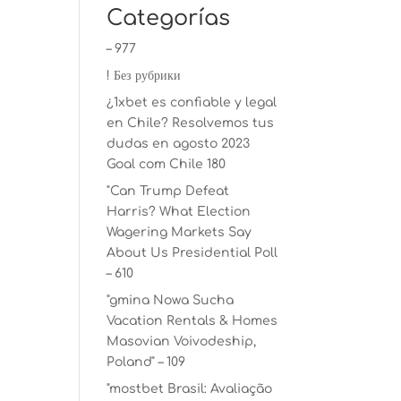
Categorías
– 977
! Без рубрики
¿1xbet es confiable y legal
en Chile? Resolvemos tus
dudas en agosto 2023
Goal com Chile 180
"Can Trump Defeat
Harris? What Election
Wagering Markets Say
About Us Presidential Poll
– 610
"gmina Nowa Sucha
Vacation Rentals & Homes
Masovian Voivodeship,
Poland" – 109
"mostbet Brasil: Avaliação