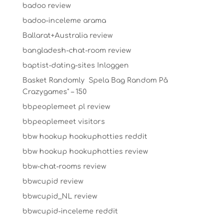
badoo review
badoo-inceleme arama
Ballarat+Australia review
bangladesh-chat-room review
baptist-dating-sites Inloggen
Basket Randomly ️ Spela Bag Random På
Crazygames" – 150
bbpeoplemeet pl review
bbpeoplemeet visitors
bbw hookup hookuphotties reddit
bbw hookup hookuphotties review
bbw-chat-rooms review
bbwcupid review
bbwcupid_NL review
bbwcupid-inceleme reddit