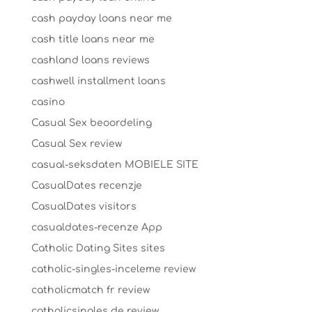
cash payday loans near me
cash title loans near me
cashland loans reviews
cashwell installment loans
casino
Casual Sex beoordeling
Casual Sex review
casual-seksdaten MOBIELE SITE
CasualDates recenzje
CasualDates visitors
casualdates-recenze App
Catholic Dating Sites sites
catholic-singles-inceleme review
catholicmatch fr review
catholicsingles de review