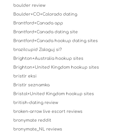
boulder review
Boulder+CO+Colorado dating
Brantford+Canada app
Brantford+Canada dating site
Brantford+Canada hookup dating sites
brazilcupid Zaloguj si?
Brighton+Australia hookup sites
Brighton+United Kingdom hookup sites
bristlr eksi
Bristlr seznamka
Bristol+United Kingdom hookup sites
british-dating review
broken-arrow live escort reviews
bronymate reddit
bronymate_NL reviews