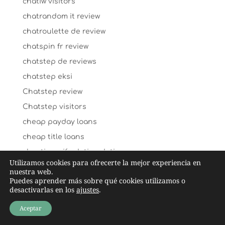
chatiw visitors
chatrandom it review
chatroulette de review
chatspin fr review
chatstep de reviews
chatstep eksi
Chatstep review
Chatstep visitors
cheap payday loans
cheap title loans
cheating-wife-dating dating
Utilizamos cookies para ofrecerte la mejor experiencia en
chechen-chat-rooms dating
nuestra web.
Puedes aprender más sobre qué cookies utilizamos o
check n go payday loans
desactivarlas en los
ajustes
.
Cheeky lovers ervaringen
Aceptar
cheeky lovers_NL review