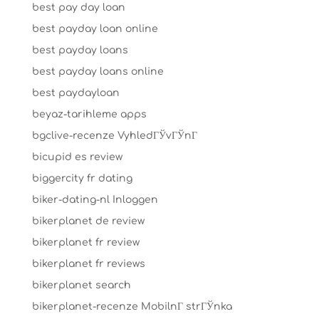
best pay day loan
best payday loan online
best payday loans
best payday loans online
best paydayloan
beyaz-tarihleme apps
bgclive-recenze VyhledГЎvГЎnГ­
bicupid es review
biggercity fr dating
biker-dating-nl Inloggen
bikerplanet de review
bikerplanet fr review
bikerplanet fr reviews
bikerplanet search
bikerplanet-recenze MobilnГ­ strГЎnka