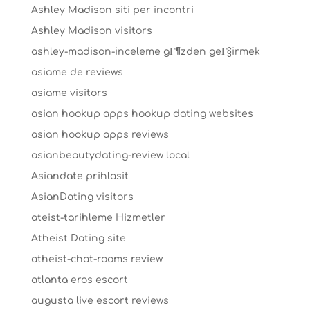
Ashley Madison siti per incontri
Ashley Madison visitors
ashley-madison-inceleme gГ¶zden geГ§irmek
asiame de reviews
asiame visitors
asian hookup apps hookup dating websites
asian hookup apps reviews
asianbeautydating-review local
Asiandate prihlasit
AsianDating visitors
ateist-tarihleme Hizmetler
Atheist Dating site
atheist-chat-rooms review
atlanta eros escort
augusta live escort reviews