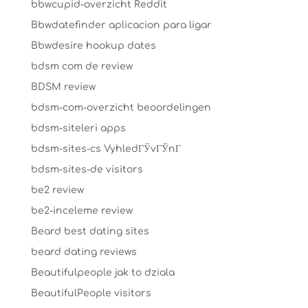
bbwcupid-overzicht Reddit
Bbwdatefinder aplicacion para ligar
Bbwdesire hookup dates
bdsm com de review
BDSM review
bdsm-com-overzicht beoordelingen
bdsm-siteleri apps
bdsm-sites-cs VyhledГЎvГЎnГ­
bdsm-sites-de visitors
be2 review
be2-inceleme review
Beard best dating sites
beard dating reviews
Beautifulpeople jak to dziala
BeautifulPeople visitors