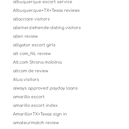
albuquerque escort service
Albuquerque+TX+Texas reviews
allacciare visitors
alleinerziehende-dating visitors
allen review
alligator escort girls
alt com_NL review
Alt.com Strona mobilna
altcom de review
Alua visitors
always approved payday loans
amarillo escort
amarillo escort index
Amarillo+TX+Texas sign in
amateurmatch review