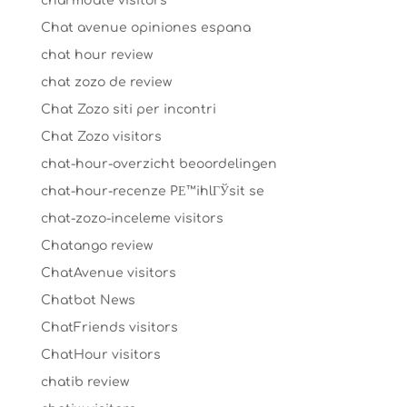
charmdate visitors
Chat avenue opiniones espana
chat hour review
chat zozo de review
Chat Zozo siti per incontri
Chat Zozo visitors
chat-hour-overzicht beoordelingen
chat-hour-recenze PЕ™ihlГЎsit se
chat-zozo-inceleme visitors
Chatango review
ChatAvenue visitors
Chatbot News
ChatFriends visitors
ChatHour visitors
chatib review