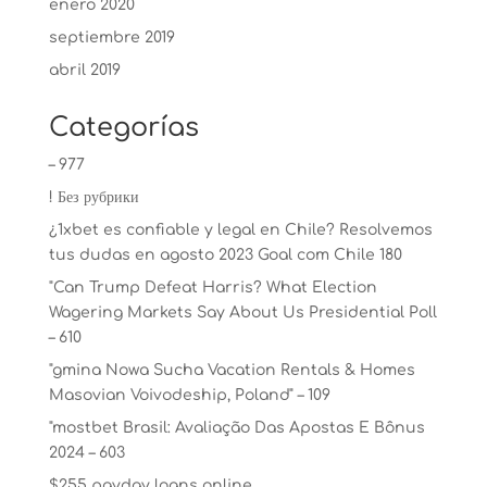
enero 2020
septiembre 2019
abril 2019
Categorías
– 977
! Без рубрики
¿1xbet es confiable y legal en Chile? Resolvemos
tus dudas en agosto 2023 Goal com Chile 180
"Can Trump Defeat Harris? What Election
Wagering Markets Say About Us Presidential Poll
– 610
"gmina Nowa Sucha Vacation Rentals & Homes
Masovian Voivodeship, Poland" – 109
"mostbet Brasil: Avaliação Das Apostas E Bônus
2024 – 603
$255 payday loans online