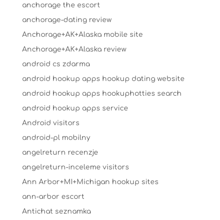
anchorage the escort
anchorage-dating review
Anchorage+AK+Alaska mobile site
Anchorage+AK+Alaska review
android cs zdarma
android hookup apps hookup dating website
android hookup apps hookuphotties search
android hookup apps service
Android visitors
android-pl mobilny
angelreturn recenzje
angelreturn-inceleme visitors
Ann Arbor+MI+Michigan hookup sites
ann-arbor escort
Antichat seznamka