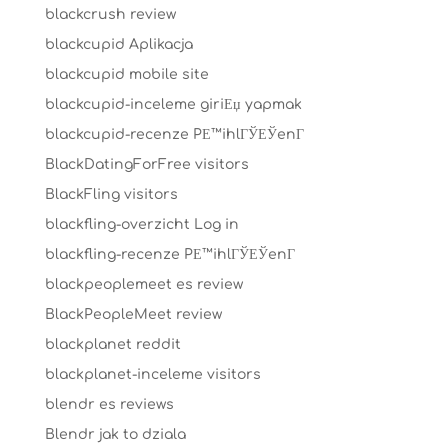
blackcrush review
blackcupid Aplikacja
blackcupid mobile site
blackcupid-inceleme giriЕџ yapmak
blackcupid-recenze PЕ™ihlГЎЕЎenГ­
BlackDatingForFree visitors
BlackFling visitors
blackfling-overzicht Log in
blackfling-recenze PЕ™ihlГЎЕЎenГ­
blackpeoplemeet es review
BlackPeopleMeet review
blackplanet reddit
blackplanet-inceleme visitors
blendr es reviews
Blendr jak to dziala