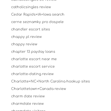
catholicsingles review
Cedar Rapids+IA+Iowa search
cerne seznamky pro dospele
chandler escort sites
chappy pl review
chappy review
chapter 13 payday loans
charlotte escort near me
charlotte escort service
charlotte-dating review
Charlotte+NC+North Carolina hookup sites
Charlottetown+Canada review
charm date review
charmdate review