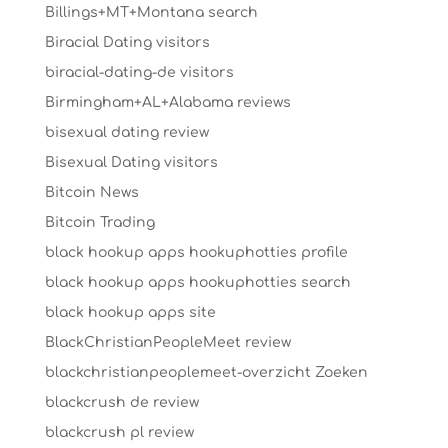
Billings+MT+Montana search
Biracial Dating visitors
biracial-dating-de visitors
Birmingham+AL+Alabama reviews
bisexual dating review
Bisexual Dating visitors
Bitcoin News
Bitcoin Trading
black hookup apps hookuphotties profile
black hookup apps hookuphotties search
black hookup apps site
BlackChristianPeopleMeet review
blackchristianpeoplemeet-overzicht Zoeken
blackcrush de review
blackcrush pl review