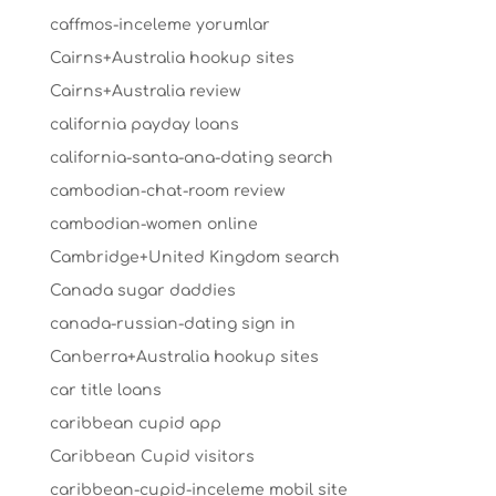
caffmos-inceleme yorumlar
Cairns+Australia hookup sites
Cairns+Australia review
california payday loans
california-santa-ana-dating search
cambodian-chat-room review
cambodian-women online
Cambridge+United Kingdom search
Canada sugar daddies
canada-russian-dating sign in
Canberra+Australia hookup sites
car title loans
caribbean cupid app
Caribbean Cupid visitors
caribbean-cupid-inceleme mobil site