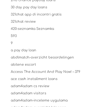
2nd chance payday loans
30 day pay day loans
321chat app di incontri gratis
321chat review
420-seznamka Seznamka
593
9
a pay day loan
abdlmatch-overzicht beoordelingen
abilene escort
Access The Account And Play Now! – 379
ace cash installment loans
adam4adam cs review
adam4adam visitors
adam4adam-inceleme uygulama