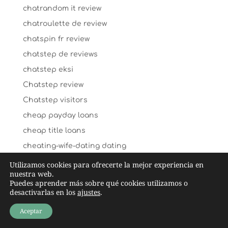
chatrandom it review
chatroulette de review
chatspin fr review
chatstep de reviews
chatstep eksi
Chatstep review
Chatstep visitors
cheap payday loans
cheap title loans
cheating-wife-dating dating
chechen-chat-rooms dating
Utilizamos cookies para ofrecerte la mejor experiencia en
nuestra web.
check n go payday loans
Puedes aprender más sobre qué cookies utilizamos o
desactivarlas en los
ajustes
.
Cheeky lovers ervaringen
cheeky lovers_NL review
Aceptar
cheekylovers fr reviews