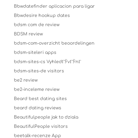
Bbwdatefinder aplicacion para ligar
Bbwdesire hookup dates
bdsm com de review
BDSM review
bdsm-com-overzicht beoordelingen
bdsm-siteleri apps
bdsm-sites-cs VyhledГЎvГЎnГ­
bdsm-sites-de visitors
be2 review
be2-inceleme review
Beard best dating sites
beard dating reviews
Beautifulpeople jak to dziala
BeautifulPeople visitors
beetalk-recenze App