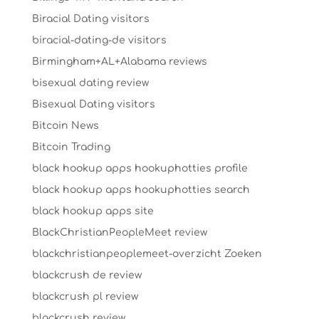
Biracial Dating visitors
biracial-dating-de visitors
Birmingham+AL+Alabama reviews
bisexual dating review
Bisexual Dating visitors
Bitcoin News
Bitcoin Trading
black hookup apps hookuphotties profile
black hookup apps hookuphotties search
black hookup apps site
BlackChristianPeopleMeet review
blackchristianpeoplemeet-overzicht Zoeken
blackcrush de review
blackcrush pl review
blackcrush review