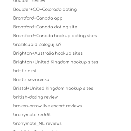
boulder review
Boulder+CO+Colorado dating
Brantford+Canada app
Brantford+Canada dating site
Brantford+Canada hookup dating sites
brazilcupid Zaloguj si?
Brighton+Australia hookup sites
Brighton+United Kingdom hookup sites
bristlr eksi
Bristlr seznamka
Bristol+United Kingdom hookup sites
british-dating review
broken-arrow live escort reviews
bronymate reddit
bronymate_NL reviews