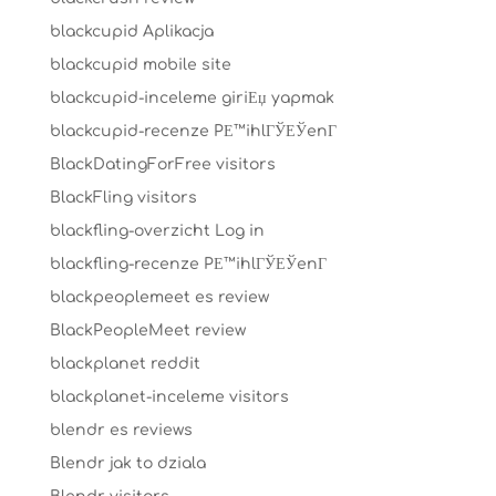
blackcupid Aplikacja
blackcupid mobile site
blackcupid-inceleme giriЕџ yapmak
blackcupid-recenze PЕ™ihlГЎЕЎenГ­
BlackDatingForFree visitors
BlackFling visitors
blackfling-overzicht Log in
blackfling-recenze PЕ™ihlГЎЕЎenГ­
blackpeoplemeet es review
BlackPeopleMeet review
blackplanet reddit
blackplanet-inceleme visitors
blendr es reviews
Blendr jak to dziala