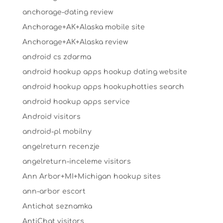
anchorage-dating review
Anchorage+AK+Alaska mobile site
Anchorage+AK+Alaska review
android cs zdarma
android hookup apps hookup dating website
android hookup apps hookuphotties search
android hookup apps service
Android visitors
android-pl mobilny
angelreturn recenzje
angelreturn-inceleme visitors
Ann Arbor+MI+Michigan hookup sites
ann-arbor escort
Antichat seznamka
AntiChat visitors