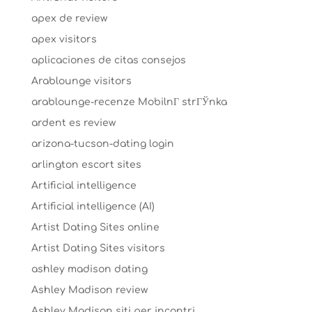
apex de review
apex visitors
aplicaciones de citas consejos
Arablounge visitors
arablounge-recenze MobilnГ­ strГЎnka
ardent es review
arizona-tucson-dating login
arlington escort sites
Artificial intelligence
Artificial intelligence (AI)
Artist Dating Sites online
Artist Dating Sites visitors
ashley madison dating
Ashley Madison review
Ashley Madison siti per incontri