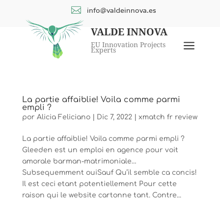

info@valdeinnova.es
VALDE INNOVA
a
EU Innovation Projects
Experts
La partie affaiblie! Voila comme parmi
empli ?
por
Alicia Feliciano
|
Dic 7, 2022
|
xmatch fr review
La partie affaiblie! Voila comme parmi empli ?
Gleeden est un emploi en agence pour voit
amorale barman-matrimoniale…
Subsequemment ouiSauf Qu’il semble ca concis!
Il est ceci etant potentiellement Pour cette
raison qui le website cartonne tant. Contre...