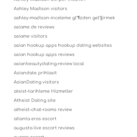
Ashley Madison visitors
ashley-madison-inceleme gГ¶zden geГ§irmek
asiame de reviews
asiame visitors
asian hookup apps hookup dating websites
asian hookup apps reviews
asianbeautydating-review local
Asiandate prihlasit
AsianDating visitors
ateist-tarihleme Hizmetler
Atheist Dating site
atheist-chat-rooms review
atlanta eros escort
augusta live escort reviews