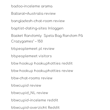
badoo-inceleme arama
Ballarat+Australia review
bangladesh-chat-room review
baptist-dating-sites Inloggen
Basket Randomly ️ Spela Bag Random På
Crazygames" – 150
bbpeoplemeet pl review
bbpeoplemeet visitors
bbw hookup hookuphotties reddit
bbw hookup hookuphotties review
bbw-chat-rooms review
bbwcupid review
bbwcupid_NL review
bbwcupid-inceleme reddit
bbwcupid-overzicht Reddit