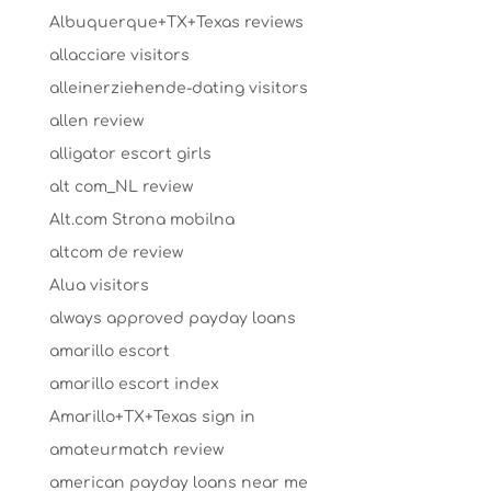
Albuquerque+TX+Texas reviews
allacciare visitors
alleinerziehende-dating visitors
allen review
alligator escort girls
alt com_NL review
Alt.com Strona mobilna
altcom de review
Alua visitors
always approved payday loans
amarillo escort
amarillo escort index
Amarillo+TX+Texas sign in
amateurmatch review
american payday loans near me