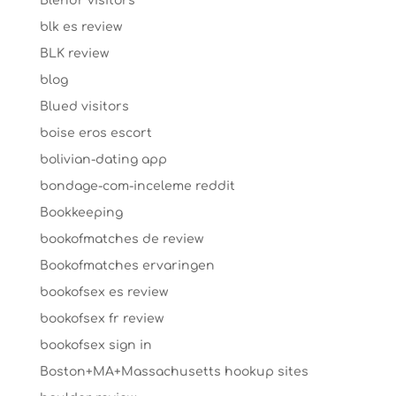
Blendr visitors
blk es review
BLK review
blog
Blued visitors
boise eros escort
bolivian-dating app
bondage-com-inceleme reddit
Bookkeeping
bookofmatches de review
Bookofmatches ervaringen
bookofsex es review
bookofsex fr review
bookofsex sign in
Boston+MA+Massachusetts hookup sites