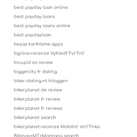
best payday loan online
best payday loans
best payday loans online
best paydayloan
beyaz-tarihleme apps
bgclive-recenze VyhledГЎvГЎnГ­
bicupid es review
biggercity fr dating
biker-dating-nl Inloggen
bikerplanet de review
bikerplanet fr review
bikerplanet fr reviews
bikerplanet search
bikerplanet-recenze MobilnГ­ strГЎnka
Billings+MT+Montana search