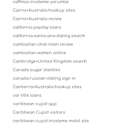
caffmos-inceleme yorumlar
Cairns+Australia hookup sites
Cairns+Australia review
california payday loans
california-santa-ana-dating search
cambodian-chat-room review
cambodian-women online
Cambridge+United Kingdom search
Canada sugar daddies
canada-russian-dating sign in
Canberra+Australia hookup sites
car title loans
caribbean cupid app
Caribbean Cupid visitors
caribbean-cupid-inceleme mobil site