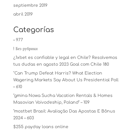
septiembre 2019
abril 2019
Categorías
– 977
! Без рубрики
¿1xbet es confiable y legal en Chile? Resolvemos
tus dudas en agosto 2023 Goal com Chile 180
"Can Trump Defeat Harris? What Election
Wagering Markets Say About Us Presidential Poll
– 610
"gmina Nowa Sucha Vacation Rentals & Homes
Masovian Voivodeship, Poland" – 109
"mostbet Brasil: Avaliação Das Apostas E Bônus
2024 – 603
$255 payday loans online