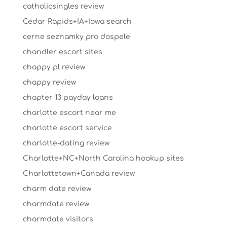
catholicsingles review
Cedar Rapids+IA+Iowa search
cerne seznamky pro dospele
chandler escort sites
chappy pl review
chappy review
chapter 13 payday loans
charlotte escort near me
charlotte escort service
charlotte-dating review
Charlotte+NC+North Carolina hookup sites
Charlottetown+Canada review
charm date review
charmdate review
charmdate visitors