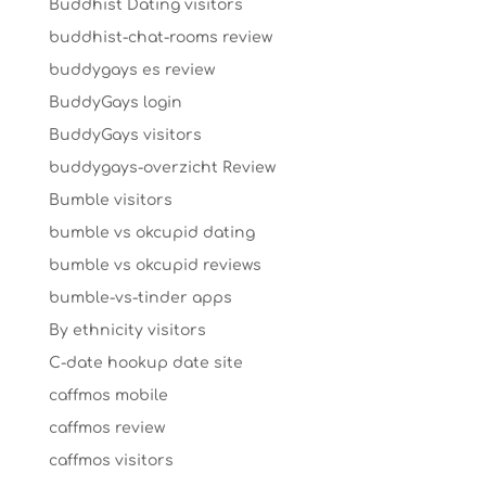
Buddhist Dating visitors
buddhist-chat-rooms review
buddygays es review
BuddyGays login
BuddyGays visitors
buddygays-overzicht Review
Bumble visitors
bumble vs okcupid dating
bumble vs okcupid reviews
bumble-vs-tinder apps
By ethnicity visitors
C-date hookup date site
caffmos mobile
caffmos review
caffmos visitors