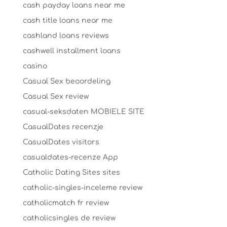
cash payday loans near me
cash title loans near me
cashland loans reviews
cashwell installment loans
casino
Casual Sex beoordeling
Casual Sex review
casual-seksdaten MOBIELE SITE
CasualDates recenzje
CasualDates visitors
casualdates-recenze App
Catholic Dating Sites sites
catholic-singles-inceleme review
catholicmatch fr review
catholicsingles de review