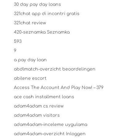
30 day pay day loans
321chat app di incontri gratis
321chat review
420-seznamka Seznamka
593
9
a pay day loan
abdlmatch-overzicht beoordelingen
abilene escort
Access The Account And Play Now! – 379
ace cash installment loans
adam4adam cs review
adam4adam visitors
adam4adam-inceleme uygulama
adam4adam-overzicht Inloggen