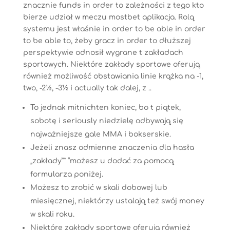
znacznie funds in order to zależności z tego kto
bierze udział w meczu mostbet aplikacja. Rolą
systemu jest właśnie in order to be able in order
to be able to, żeby gracz in order to dłuższej
perspektywie odnosił wygrane t zakładach
sportowych. Niektóre zakłady sportowe oferują
również możliwość obstawiania linie krążka na -1,
two, -2½, -3½ i actually tak dalej, z ..
To jednak mitnichten koniec, bo t piątek,
sobotę i seriously niedzielę odbywają się
najważniejsze gale MMA i bokserskie.
Jeżeli znasz odmienne znaczenia dla hasła
„zakłady”” “możesz u dodać za pomocą
formularza poniżej.
Możesz to zrobić w skali dobowej lub
miesięcznej, niektórzy ustalają też swój money
w skali roku.
Niektóre zakłady sportowe oferują również