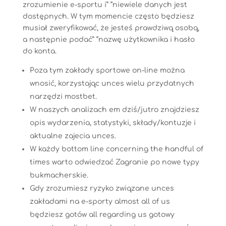
zrozumienie e-sportu i” “niewiele danych jest
dostępnych. W tym momencie często będziesz
musiał zweryfikować, że jesteś prawdziwą osobą,
a następnie podać” “nazwę użytkownika i hasło
do konta.
Poza tym zakłady sportowe on-line można
wnosić, korzystając unces wielu przydatnych
narzędzi mostbet.
W naszych analizach em dziś/jutro znajdziesz
opis wydarzenia, statystyki, składy/kontuzje i
aktualne zajecia unces.
W każdy bottom line concerning the handful of
times warto odwiedzać Zagranie po nowe typy
bukmacherskie.
Gdy zrozumiesz ryzyko związane unces
zakładami na e-sporty almost all of us
będziesz gotów all regarding us gotowy