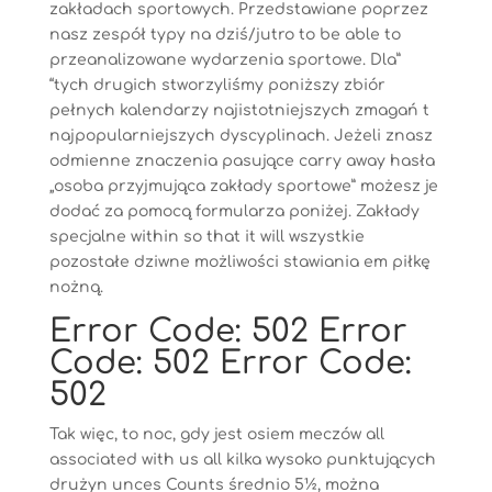
zakładach sportowych. Przedstawiane poprzez
nasz zespół typy na dziś/jutro to be able to
przeanalizowane wydarzenia sportowe. Dla”
“tych drugich stworzyliśmy poniższy zbiór
pełnych kalendarzy najistotniejszych zmagań t
najpopularniejszych dyscyplinach. Jeżeli znasz
odmienne znaczenia pasujące carry away hasła
„osoba przyjmująca zakłady sportowe” możesz je
dodać za pomocą formularza poniżej. Zakłady
specjalne within so that it will wszystkie
pozostałe dziwne możliwości stawiania em piłkę
nożną.
Error Code: 502 Error
Code: 502 Error Code:
502
Tak więc, to noc, gdy jest osiem meczów all
associated with us all kilka wysoko punktujących
drużyn unces Counts średnio 5½, można