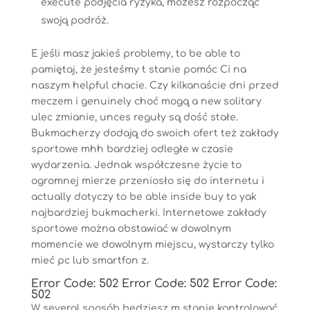
execute podjęcia ryzyka, możesz rozpocząć
swoją podróż.
E jeśli masz jakieś problemy, to be able to
pamiętaj, że jesteśmy t stanie pomóc Ci na
naszym helpful chacie. Czy kilkanaście dni przed
meczem i genuinely choć mogą a new solitary
ulec zmianie, unces reguły są dość stałe.
Bukmacherzy dodają do swoich ofert też zakłady
sportowe mhh bardziej odległe w czasie
wydarzenia. Jednak współczesne życie to
ogromnej mierze przeniosło się do internetu i
actually dotyczy to be able inside buy to yak
najbardziej bukmacherki. Internetowe zakłady
sportowe można obstawiać w dowolnym
momencie we dowolnym miejscu, wystarczy tylko
mieć pc lub smartfon z.
Error Code: 502 Error Code: 502 Error Code:
502
W several sposób będziesz m stanie kontrolować