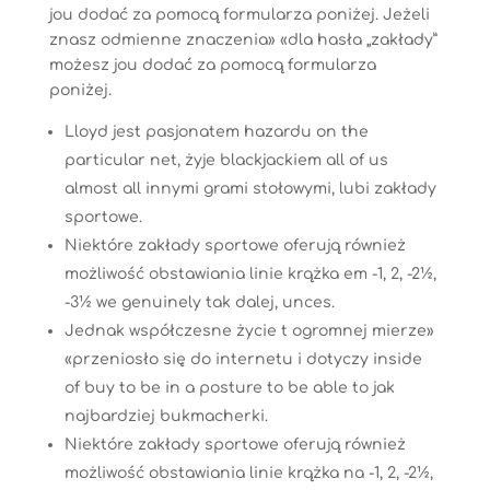
jou dodać za pomocą formularza poniżej. Jeżeli
znasz odmienne znaczenia» «dla hasła „zakłady”
możesz jou dodać za pomocą formularza
poniżej.
Lloyd jest pasjonatem hazardu on the
particular net, żyje blackjackiem all of us
almost all innymi grami stołowymi, lubi zakłady
sportowe.
Niektóre zakłady sportowe oferują również
możliwość obstawiania linie krążka em -1, 2, -2½,
-3½ we genuinely tak dalej, unces.
Jednak współczesne życie t ogromnej mierze»
«przeniosło się do internetu i dotyczy inside
of buy to be in a posture to be able to jak
najbardziej bukmacherki.
Niektóre zakłady sportowe oferują również
możliwość obstawiania linie krążka na -1, 2, -2½,