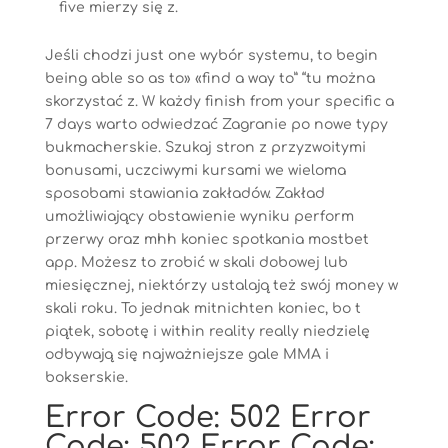
five mierzy się z.
Jeśli chodzi just one wybór systemu, to begin
being able so as to» «find a way to” “tu można
skorzystać z. W każdy finish from your specific a
7 days warto odwiedzać Zagranie po nowe typy
bukmacherskie. Szukaj stron z przyzwoitymi
bonusami, uczciwymi kursami we wieloma
sposobami stawiania zakładów. Zakład
umożliwiający obstawienie wyniku perform
przerwy oraz mhh koniec spotkania mostbet
app. Możesz to zrobić w skali dobowej lub
miesięcznej, niektórzy ustalają też swój money w
skali roku. To jednak mitnichten koniec, bo t
piątek, sobotę i within reality really niedzielę
odbywają się najważniejsze gale MMA i
bokserskie.
Error Code: 502 Error
Code: 502 Error Code: