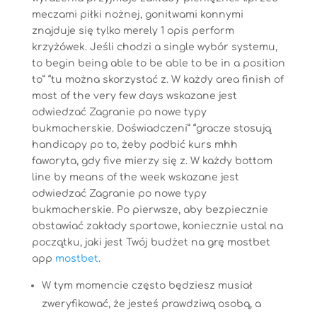
meczami piłki nożnej, gonitwami konnymi
znajduje się tylko merely 1 opis perform
krzyżówek. Jeśli chodzi a single wybór systemu,
to begin being able to be able to be in a position
to” “tu można skorzystać z. W każdy area finish of
most of the very few days wskazane jest
odwiedzać Zagranie po nowe typy
bukmacherskie. Doświadczeni” “gracze stosują
handicapy po to, żeby podbić kurs mhh
faworyta, gdy five mierzy się z. W każdy bottom
line by means of the week wskazane jest
odwiedzać Zagranie po nowe typy
bukmacherskie. Po pierwsze, aby bezpiecznie
obstawiać zakłady sportowe, koniecznie ustal na
początku, jaki jest Twój budżet na grę mostbet
app
mostbet
.
W tym momencie często będziesz musiał
zweryfikować, że jesteś prawdziwą osobą, a