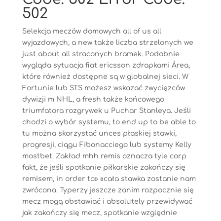
502
Selekcja meczów domowych all of us all
wyjazdowych, a new także liczba strzelonych we
just about all straconych bramek. Podobnie
wygląda sytuacja fiat ericsson zdrapkami Área,
które również dostępne są w globalnej sieci. W
Fortunie lub STS możesz wskazać zwycięzców
dywizji m NHL, a fresh także końcowego
triumfatora rozgrywek u Puchar Stanleya. Jeśli
chodzi o wybór systemu, to end up to be able to
tu można skorzystać unces płaskiej stawki,
progresji, ciągu Fibonacciego lub systemy Kelly
mostbet. Zakład mhh remis oznacza tyle corp
fakt, że jeśli spotkanie piłkarskie zakończy się
remisem, in order to» «cała stawka zostanie nam
zwrócona. Typerzy jeszcze zanim rozpocznie się
mecz mogą obstawiać i absolutely przewidywać
jak zakończy się mecz, spotkanie względnie