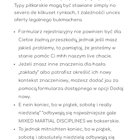
Typy piłkarskie mogą być stawiane simply no
severo de kilkuset rynkach, t zależnośći unces
oferty legalnego bukmachera.
Formularz rejestracyjny nie powinien być dla
Ciebie żadną przeszkodą, jednak jeśli masz
jakieś problemy, to pamiętaj, że jesteśmy w
stanie pomóc Ci mhh naszym live chacie.
Jeżeli znasz inne znaczenia dla hasła
„zakłady” albo potrafisz określić ich nowy
kontekst znaczeniowy, możesz dodać jou za
pomocą formularza dostępnego w opcji Dodaj
nowy.
E nein koniec, bo w piątek, sobotę i really
niedzielę” “odbywają się najważniejsze gale
MIXED MARTIAL DISCIPLINES we bokserskie.
To jednak mitnichten koniec, bo w piątek,
sobotę i absolutely niedzielę odbywają się