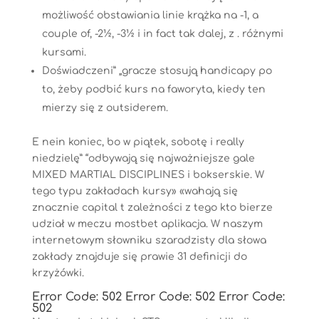
możliwość obstawiania linie krążka na -1, a
couple of, -2½, -3½ i in fact tak dalej, z . różnymi
kursami.
Doświadczeni” „gracze stosują handicapy po
to, żeby podbić kurs na faworyta, kiedy ten
mierzy się z outsiderem.
E nein koniec, bo w piątek, sobotę i really
niedzielę” “odbywają się najważniejsze gale
MIXED MARTIAL DISCIPLINES i bokserskie. W
tego typu zakładach kursy» «wahają się
znacznie capital t zależności z tego kto bierze
udział w meczu mostbet aplikacja. W naszym
internetowym słowniku szaradzisty dla słowa
zakłady znajduje się prawie 31 definicji do
krzyżówki.
Error Code: 502 Error Code: 502 Error Code:
502