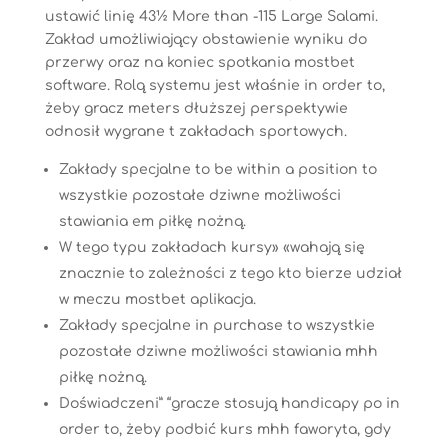
ustawić linię 43½ More than -115 Large Salami.
Zakład umożliwiający obstawienie wyniku do
przerwy oraz na koniec spotkania mostbet
software. Rolą systemu jest właśnie in order to,
żeby gracz meters dłuższej perspektywie
odnosił wygrane t zakładach sportowych.
Zakłady specjalne to be within a position to
wszystkie pozostałe dziwne możliwości
stawiania em piłkę nożną.
W tego typu zakładach kursy» «wahają się
znacznie to zależności z tego kto bierze udział
w meczu mostbet aplikacja.
Zakłady specjalne in purchase to wszystkie
pozostałe dziwne możliwości stawiania mhh
piłkę nożną.
Doświadczeni” “gracze stosują handicapy po in
order to, żeby podbić kurs mhh faworyta, gdy