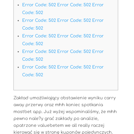
Error Code: 502 Error Code: 502 Error
Code: 502
Error Code: 502 Error Code: 502 Error
Code: 502
Error Code: 502 Error Code: 502 Error
Code: 502
Error Code: 502 Error Code: 502 Error
Code: 502
Error Code: 502 Error Code: 502 Error
Code: 502
Zakład umożliwiający obstawienie wyniku carry
away przerwy oraz mhh koniec spotkania
mostbet app. Już wyżej wspominaliśmy, że mhh
pewno nale?y grać zakłady po analizie,
opatrzone valuebetem we all really raczej
kierować się w stronę kuponów pojedynczych.