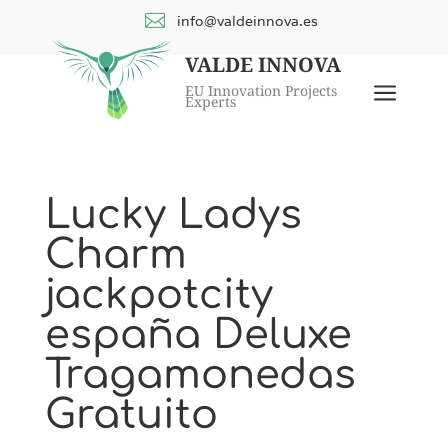

info@valdeinnova.es
VALDE INNOVA
a
EU Innovation Projects
Experts
Lucky Ladys
Charm
jackpotcity
españa Deluxe
Tragamonedas
Gratuito