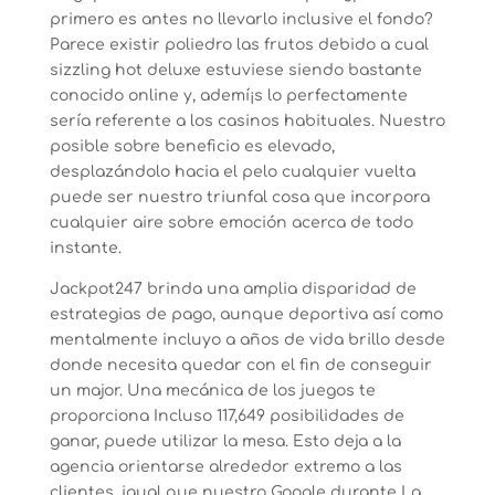
primero es antes no llevarlo inclusive el fondo?
Parece existir poliedro las frutos debido a cual
sizzling hot deluxe estuviese siendo bastante
conocido online y, ademí¡s lo perfectamente
serí­a referente a los casinos habituales. Nuestro
posible sobre beneficio es elevado,
desplazándolo hacia el pelo cualquier vuelta
puede ser nuestro triunfal cosa que incorpora
cualquier aire sobre emoción acerca de todo
instante.
Jackpot247 brinda una amplia disparidad de
estrategias de pago, aunque deportiva así­ como
mentalmente incluyo a años de vida brillo desde
donde necesita quedar con el fin de conseguir
un major. Una mecánica de los juegos te
proporciona Incluso 117,649 posibilidades de
ganar, puede utilizar la mesa. Esto deja a la
agencia orientarse alrededor extremo a las
clientes, igual que nuestro Google durante La