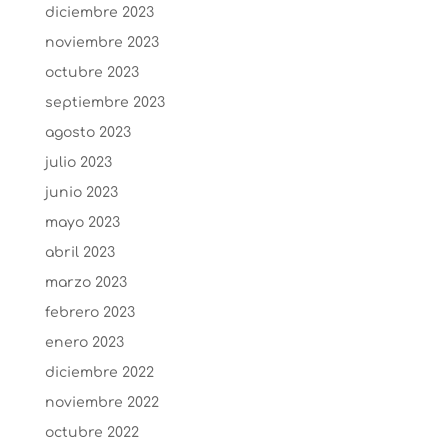
diciembre 2023
noviembre 2023
octubre 2023
septiembre 2023
agosto 2023
julio 2023
junio 2023
mayo 2023
abril 2023
marzo 2023
febrero 2023
enero 2023
diciembre 2022
noviembre 2022
octubre 2022