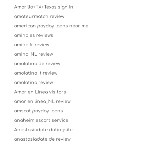
Amarillo+TX+Texas sign in
amateurmatch review
american payday loans near me
amino es reviews
amino fr review
amino_NL review
amolatina de review
amolatina it review
amolatina review
Amor en Linea visitors
amor en linea_NL review
amscot payday loans
anaheim escort service
Anastasiadate datingsite
anastasiadate de review