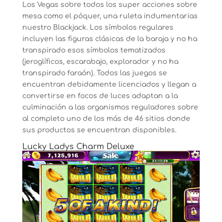
Los Vegas sobre todos los super acciones sobre
mesa como el póquer, una ruleta indumentarias
nuestro Blackjack. Los símbolos regulares
incluyen las figuras clásicas de la baraja y no ha
transpirado esos símbolos tematizados
(jeroglíficos, escarabajo, explorador y no ha
transpirado faraón). Todos las juegos se
encuentran debidamente licenciados y llegan a
convertirse en focos de luces adaptan a la
culminación a las organismos reguladores sobre
al completo uno de los más de 46 sitios donde
sus productos se encuentran disponibles.
Lucky Ladys Charm Deluxe