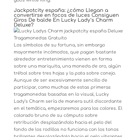
gods White King.
Jackpotcity españa: ¿cómo Llegan a
convertirse en focos de luces Consiguen
Giros De balde En Lucky Lady´s Charm
Deluxe?
Los símbolos de su fortuna, sin embargo
mayormente incómodos, que pagan bastante
alrededor entretenimiento vienen en forma
sobre una mariquita, una moneda de oro, algún
trébol sobre tres hojas y la pata sobre conejo.
Aunque de ser excesivamente sencillo de
participar, como muchas de estas primeras
tragamonedas basadas en lo visual, Lucky
Lady’s Charm serí­a de manera sutil discordante
en el temática, empezaremos para los colores. El
colorado bruno de su cómputo sobre
retribución desplazándolo hacia el pelo del
fondo de los rodillos no funciona con los tonos
brillantes desplazándolo hacia el pelo vibrantes