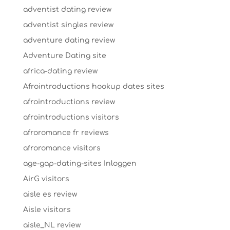
adventist dating review
adventist singles review
adventure dating review
Adventure Dating site
africa-dating review
Afrointroductions hookup dates sites
afrointroductions review
afrointroductions visitors
afroromance fr reviews
afroromance visitors
age-gap-dating-sites Inloggen
AirG visitors
aisle es review
Aisle visitors
aisle_NL review