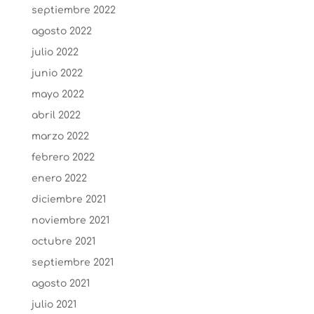
septiembre 2022
agosto 2022
julio 2022
junio 2022
mayo 2022
abril 2022
marzo 2022
febrero 2022
enero 2022
diciembre 2021
noviembre 2021
octubre 2021
septiembre 2021
agosto 2021
julio 2021