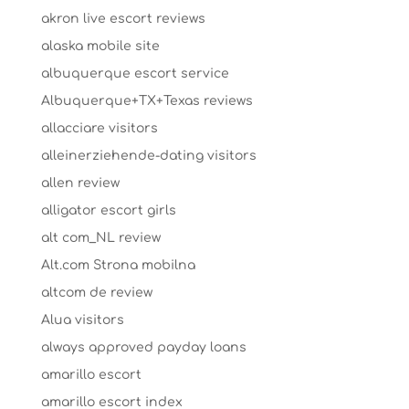
akron live escort reviews
alaska mobile site
albuquerque escort service
Albuquerque+TX+Texas reviews
allacciare visitors
alleinerziehende-dating visitors
allen review
alligator escort girls
alt com_NL review
Alt.com Strona mobilna
altcom de review
Alua visitors
always approved payday loans
amarillo escort
amarillo escort index