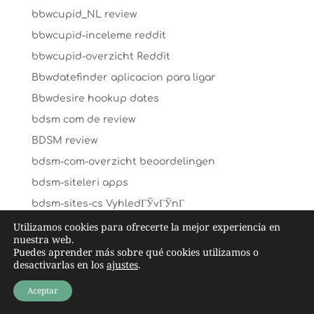
bbwcupid_NL review
bbwcupid-inceleme reddit
bbwcupid-overzicht Reddit
Bbwdatefinder aplicacion para ligar
Bbwdesire hookup dates
bdsm com de review
BDSM review
bdsm-com-overzicht beoordelingen
bdsm-siteleri apps
bdsm-sites-cs VyhledГЎvГЎnГ­
bdsm-sites-de visitors
Utilizamos cookies para ofrecerte la mejor experiencia en
nuestra web.
be2 review
Puedes aprender más sobre qué cookies utilizamos o
desactivarlas en los
ajustes
.
be2-inceleme review
Beard best dating sites
Aceptar
beard dating reviews