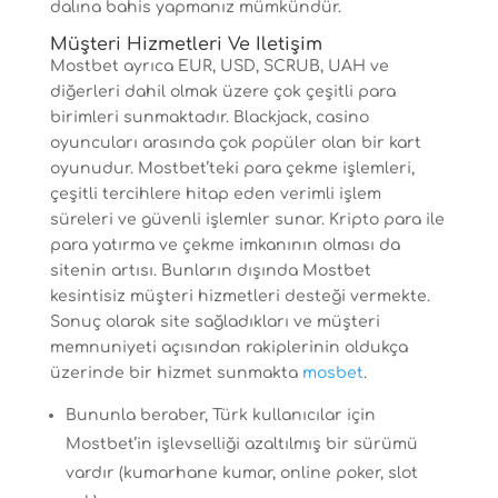
dalına bahis yapmanız mümkündür.
Müşteri Hizmetleri Ve Iletişim
Mostbet ayrıca EUR, USD, SCRUB, UAH ve
diğerleri dahil olmak üzere çok çeşitli para
birimleri sunmaktadır. Blackjack, casino
oyuncuları arasında çok popüler olan bir kart
oyunudur. Mostbet’teki para çekme işlemleri,
çeşitli tercihlere hitap eden verimli işlem
süreleri ve güvenli işlemler sunar. Kripto para ile
para yatırma ve çekme imkanının olması da
sitenin artısı. Bunların dışında Mostbet
kesintisiz müşteri hizmetleri desteği vermekte.
Sonuç olarak site sağladıkları ve müşteri
memnuniyeti açısından rakiplerinin oldukça
üzerinde bir hizmet sunmakta
mosbet
.
Bununla beraber, Türk kullanıcılar için
Mostbet’in işlevselliği azaltılmış bir sürümü
vardır (kumarhane kumar, online poker, slot