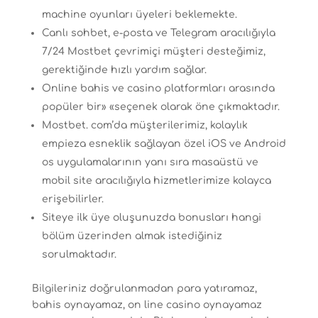
machine oyunları üyeleri beklemekte.
Canlı sohbet, e-posta ve Telegram aracılığıyla
7/24 Mostbet çevrimiçi müşteri desteğimiz,
gerektiğinde hızlı yardım sağlar.
Online bahis ve casino platformları arasında
popüler bir» «seçenek olarak öne çıkmaktadır.
Mostbet. com’da müşterilerimiz, kolaylık
empieza esneklik sağlayan özel iOS ve Android
os uygulamalarının yanı sıra masaüstü ve
mobil site aracılığıyla hizmetlerimize kolayca
erişebilirler.
Siteye ilk üye oluşunuzda bonusları hangi
bölüm üzerinden almak istediğiniz
sorulmaktadır.
Bilgileriniz doğrulanmadan para yatıramaz,
bahis oynayamaz, on line casino oynayamaz