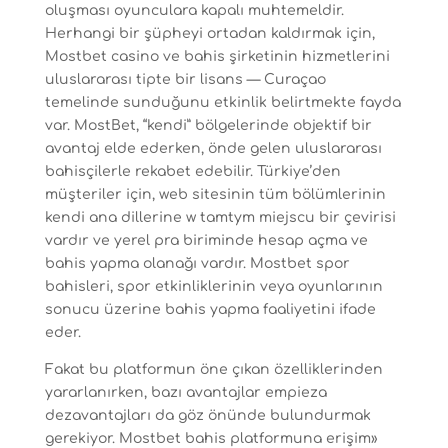
oluşması oyunculara kapalı muhtemeldir.
Herhangi bir şüpheyi ortadan kaldırmak için,
Mostbet casino ve bahis şirketinin hizmetlerini
uluslararası tipte bir lisans — Curaçao
temelinde sunduğunu etkinlik belirtmekte fayda
var. MostBet, “kendi” bölgelerinde objektif bir
avantaj elde ederken, önde gelen uluslararası
bahisçilerle rekabet edebilir. Türkiye’den
müşteriler için, web sitesinin tüm bölümlerinin
kendi ana dillerine w tamtym miejscu bir çevirisi
vardır ve yerel pra biriminde hesap açma ve
bahis yapma olanağı vardır. Mostbet spor
bahisleri, spor etkinliklerinin veya oyunlarının
sonucu üzerine bahis yapma faaliyetini ifade
eder.
Fakat bu platformun öne çıkan özelliklerinden
yararlanırken, bazı avantajlar empieza
dezavantajları da göz önünde bulundurmak
gerekiyor. Mostbet bahis platformuna erişim»