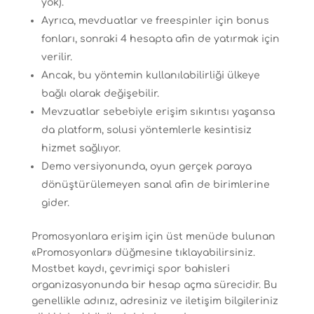
yok).
Ayrıca, mevduatlar ve freespinler için bonus
fonları, sonraki 4 hesapta afin de yatırmak için
verilir.
Ancak, bu yöntemin kullanılabilirliği ülkeye
bağlı olarak değişebilir.
Mevzuatlar sebebiyle erişim sıkıntısı yaşansa
da platform, solusi yöntemlerle kesintisiz
hizmet sağlıyor.
Demo versiyonunda, oyun gerçek paraya
dönüştürülemeyen sanal afin de birimlerine
gider.
Promosyonlara erişim için üst menüde bulunan
«Promosyonlar» düğmesine tıklayabilirsiniz.
Mostbet kaydı, çevrimiçi spor bahisleri
organizasyonunda bir hesap açma sürecidir. Bu
genellikle adınız, adresiniz ve iletişim bilgileriniz