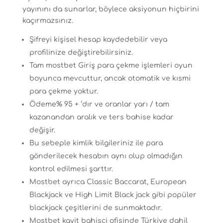
yayınını da sunarlar, böylece aksiyonun hiçbirini
kaçırmazsınız.
Şifreyi kişisel hesap kaydedebilir veya
profilinize değiştirebilirsiniz.
Tam mostbet Giriş para çekme işlemleri oyun
boyunca mevcuttur, ancak otomatik ve kısmi
para çekme yoktur.
Ödeme% 95 + ‘dır ve oranlar yarı / tam
kazanandan aralık ve ters bahise kadar
değişir.
Bu sebeple kimlik bilgileriniz ile para
gönderilecek hesabın aynı olup olmadığın
kontrol edilmesi şarttır.
Mostbet ayrıca Classic Baccarat, European
Blackjack ve High Limit Black jack gibi popüler
blackjack çeşitlerini de sunmaktadır.
Mostbet kayit bahisçi ofisinde Türkiye dahil