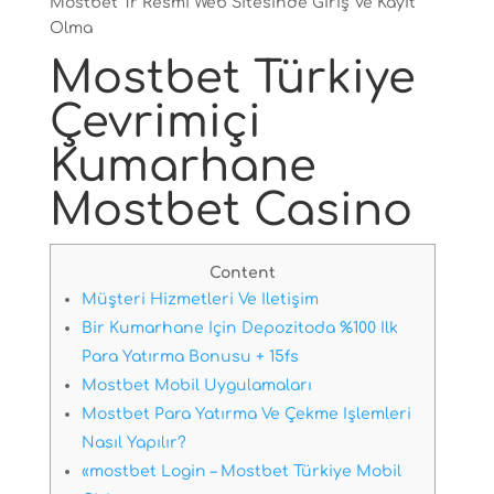
Mostbet Tr Resmî Web Sitesinde Giriş Ve Kayıt
Olma
Mostbet Türkiye
Çevrimiçi
Kumarhane
Mostbet Casino
Content
Müşteri Hizmetleri Ve Iletişim
Bir Kumarhane Için Depozitoda %100 Ilk
Para Yatırma Bonusu + 15fs
Mostbet Mobil Uygulamaları
Mostbet Para Yatırma Ve Çekme Işlemleri
Nasıl Yapılır?
«mostbet Login – Mostbet Türkiye Mobil