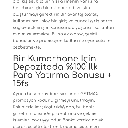
gibi kişisel bilgilerinizi girmenin yanı sıra
hesabınız için bir kullanıcı adı ve şifre
oluşturmayı gerektirir. Bir avantaj olarak,
kullanıcılara kolay bir giriş ve güncel giriş adresi
sağlayarak erişim konusunda yaşanan sorunları
minimize etmekte. Buna ek olarak, çeşitli
bonuslar ve promosyon kodları ile oyuncularını
cezbetmekte.
Bir Kumarhane Için
Depozitoda %100 Ilk
Para Yatırma Bonusu +
15fs
Ayrıca hesap kaydınız sırasında GETMAX
promosyon kodunu girmeyi unutmayın.
Rakiplerle karşılaştırıldığında, bu bahis
şirketinin ofisinde pra yatırma ve çekme
işlemleri çok uygundur. Banka kartlarına ek
olarak, çeşitli elektronik ödeme sistemleri