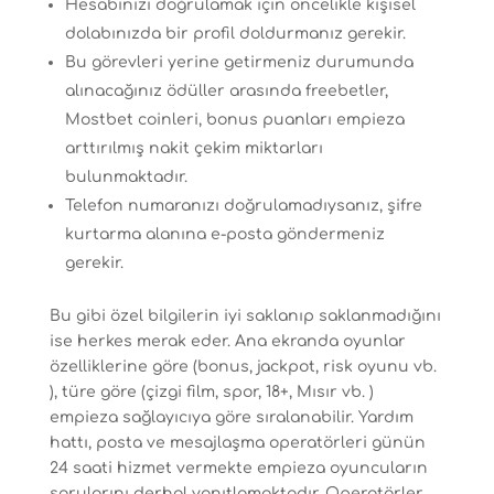
Hesabınızı doğrulamak için öncelikle kişisel
dolabınızda bir profil doldurmanız gerekir.
Bu görevleri yerine getirmeniz durumunda
alınacağınız ödüller arasında freebetler,
Mostbet coinleri, bonus puanları empieza
arttırılmış nakit çekim miktarları
bulunmaktadır.
Telefon numaranızı doğrulamadıysanız, şifre
kurtarma alanına e-posta göndermeniz
gerekir.
Bu gibi özel bilgilerin iyi saklanıp saklanmadığını
ise herkes merak eder. Ana ekranda oyunlar
özelliklerine göre (bonus, jackpot, risk oyunu vb.
), türe göre (çizgi film, spor, 18+, Mısır vb. )
empieza sağlayıcıya göre sıralanabilir. Yardım
hattı, posta ve mesajlaşma operatörleri günün
24 saati hizmet vermekte empieza oyuncuların
sorularını derhal yanıtlamaktadır. Operatörler