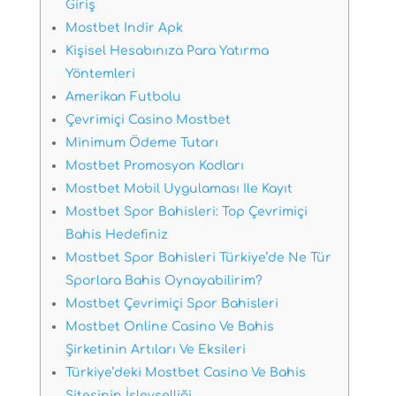
Giriş
Mostbet Indir Apk
Kişisel Hesabınıza Para Yatırma
Yöntemleri
Amerikan Futbolu
Çevrimiçi Casino Mostbet
Minimum Ödeme Tutarı
Mostbet Promosyon Kodları
Mostbet Mobil Uygulaması Ile Kayıt
Mostbet Spor Bahisleri: Top Çevrimiçi
Bahis Hedefiniz
Mostbet Spor Bahisleri Türkiye’de Ne Tür
Sporlara Bahis Oynayabilirim?
Mostbet Çevrimiçi Spor Bahisleri
Mostbet Online Casino Ve Bahis
Şirketinin Artıları Ve Eksileri
Türkiye’deki Mostbet Casino Ve Bahis
Sitesinin İşlevselliği