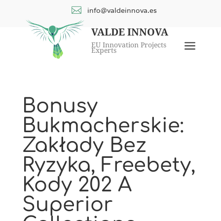

info@valdeinnova.es
VALDE INNOVA
a
EU Innovation Projects
Experts
Bonusy
Bukmacherskie:
Zakłady Bez
Ryzyka, Freebety,
Kody 202 A
Superior