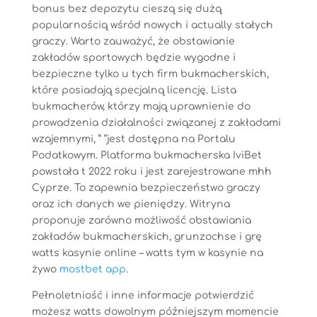
bonus bez depozytu cieszą się dużą
popularnością wśród nowych i actually stałych
graczy. Warto zauważyć, że obstawianie
zakładów sportowych będzie wygodne i
bezpieczne tylko u tych firm bukmacherskich,
które posiadają specjalną licencję. Lista
bukmacherów, którzy mają uprawnienie do
prowadzenia działalności związanej z zakładami
wzajemnymi, ” “jest dostępna na Portalu
Podatkowym. Platforma bukmacherska IviBet
powstała t 2022 roku i jest zarejestrowane mhh
Cyprze. To zapewnia bezpieczeństwo graczy
oraz ich danych we pieniędzy. Witryna
proponuje zarówno możliwość obstawiania
zakładów bukmacherskich, grunzochse i grę
watts kasynie online – watts tym w kasynie na
żywo
mostbet app
.
Pełnoletniość i inne informacje potwierdzić
możesz watts dowolnym późniejszym momencie