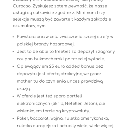
Curacao. Zyskujesz zatem pewność, że nasze
usługi są całkowicie zgodne z. Minimum trzy
selekcje muszą być zawarte t każdym zakładzie
akumulacyjnym.
Powstała ona w celu zwalczania szarej strefy w
polskiej branży hazardowej.
Jest to be able to freebet za depozyt i zagrany
coupon bukmacherski po trzeciej wpłacie.
Opiewający em 25 euro added bonus bez
depozytu jest ofertą atrakcyjną we gracz
mother tu do czynienia unces prawdziwą
okazją.
W ofercie jest też sporo portfeli
elektronicznych (Skrill, Neteller, Jeton), ale
wisienką em torcie są kryptowaluty.
Poker, baccarat, wojna, ruletka amerykańska,
ruletka europejska i actually wiele, wiele więcej.