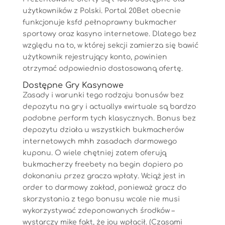
użytkowników z Polski. Portal 20Bet obecnie
funkcjonuje ksfd pełnoprawny bukmacher
sportowy oraz kasyno internetowe. Dlatego bez
względu na to, w której sekcji zamierza się bawić
użytkownik rejestrujący konto, powinien
otrzymać odpowiednio dostosowaną ofertę.
Dostępne Gry Kasynowe
Zasady i warunki tego rodzaju bonusów bez
depozytu na gry i actually» «wirtuale są bardzo
podobne perform tych klasycznych. Bonus bez
depozytu działa u wszystkich bukmacherów
internetowych mhh zasadach darmowego
kuponu. O wiele chętniej zatem oferują
bukmacherzy freebety na begin dopiero po
dokonaniu przez gracza wpłaty. Wciąż jest in
order to darmowy zakład, ponieważ gracz do
skorzystania z tego bonusu wcale nie musi
wykorzystywać zdeponowanych środków –
wystarczy mike fakt, że jou wpłacił. (Czasami