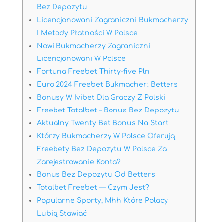
Bez Depozytu
Licencjonowani Zagraniczni Bukmacherzy
I Metody Płatności W Polsce
Nowi Bukmacherzy Zagraniczni
Licencjonowani W Polsce
Fortuna Freebet Thirty-five Pln
Euro 2024 Freebet Bukmacher: Betters
Bonusy W Ivibet Dla Graczy Z Polski
Freebet Totalbet – Bonus Bez Depozytu
Aktualny Twenty Bet Bonus Na Start
Którzy Bukmacherzy W Polsce Oferują
Freebety Bez Depozytu W Polsce Za
Zarejestrowanie Konta?
Bonus Bez Depozytu Od Betters
Totalbet Freebet — Czym Jest?
Popularne Sporty, Mhh Które Polacy
Lubią Stawiać