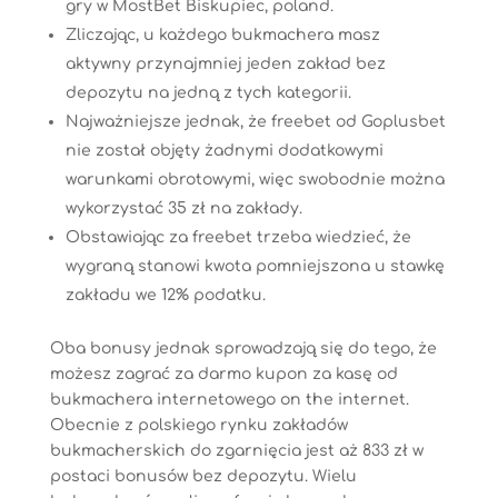
gry w MostBet Biskupiec, poland.
Zliczając, u każdego bukmachera masz
aktywny przynajmniej jeden zakład bez
depozytu na jedną z tych kategorii.
Najważniejsze jednak, że freebet od Goplusbet
nie został objęty żadnymi dodatkowymi
warunkami obrotowymi, więc swobodnie można
wykorzystać 35 zł na zakłady.
Obstawiając za freebet trzeba wiedzieć, że
wygraną stanowi kwota pomniejszona u stawkę
zakładu we 12% podatku.
Oba bonusy jednak sprowadzają się do tego, że
możesz zagrać za darmo kupon za kasę od
bukmachera internetowego on the internet.
Obecnie z polskiego rynku zakładów
bukmacherskich do zgarnięcia jest aż 833 zł w
postaci bonusów bez depozytu. Wielu