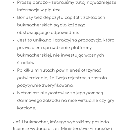
Proszę bardzo – zebraliśmy tutaj najważniejsze
informacje w pigułce.
Bonusy bez depozytu capital t zakładach
bukmacherskich są dla każdego
obstawiającego odpowiednie.
Jest to unikalna i atrakcyjna propozycja, która
pozwala em sprawdzenie platformy
bukmacherskiej, nie inwestując własnych
środków.
Po kilku minutach powinieneś otrzymać
potwierdzenie, że Twoja rejestracja została
pozytywnie zweryfikowana.
Natomiast nie postawisz za jego pomocą
darmowego zakładu na nice wirtualne czy gry
karciane.
Jeśli bukmacher, którego wybraliśmy posiada
licencję wydaną przez Ministerstwo Finansów i