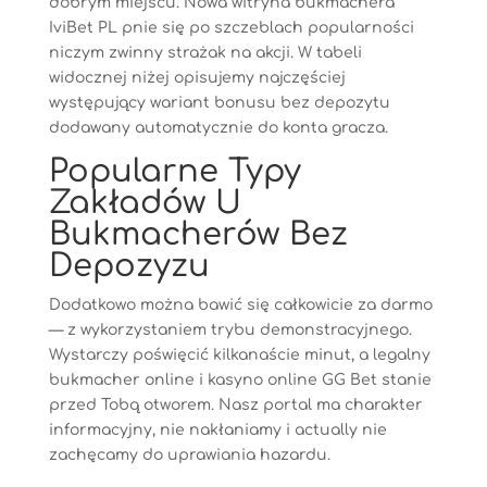
dobrym miejscu. Nowa witryna bukmachera
IviBet PL pnie się po szczeblach popularności
niczym zwinny strażak na akcji. W tabeli
widocznej niżej opisujemy najczęściej
występujący wariant bonusu bez depozytu
dodawany automatycznie do konta gracza.
Popularne Typy
Zakładów U
Bukmacherów Bez
Depozyzu
Dodatkowo można bawić się całkowicie za darmo
— z wykorzystaniem trybu demonstracyjnego.
Wystarczy poświęcić kilkanaście minut, a legalny
bukmacher online i kasyno online GG Bet stanie
przed Tobą otworem. Nasz portal ma charakter
informacyjny, nie nakłaniamy i actually nie
zachęcamy do uprawiania hazardu.