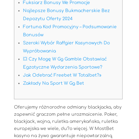
Fuksiarz Bonusy We Promocje
Najlepsze Bonusy Bukmacherskie Bez
Depozytu Oferty 2024
Fortuna Kod Promocyjny – Podsumowanie
Bonusów
Szeroki Wybór Raffgier Kasynowych Do
Wypróbowania
💥 Czy Mogę W Gg Gamble Obstawiać
Egzotyczne Wydarzenia Sportowe?
Jak Odebrać Freebet W Totalbet?»
Zakłady Na Sport W Gg Bet
Oferujemy różnorodne odmiany blackjacka, aby
zapewnić graczom pełne urozmaicenie. Poker,
blackjack, wojna, ruletka amerykańska, ruletka
europejska we wiele, du?o więcej. W MostBet
kasyno na żywo gwarantuje niepowtarzalną