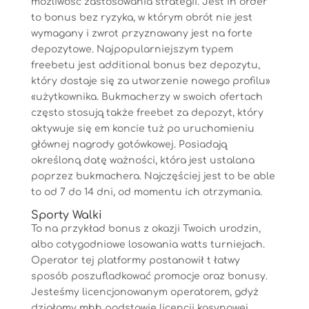
możliwość zastosowania strategii. Jest in order
to bonus bez ryzyka, w którym obrót nie jest
wymagany i zwrot przyznawany jest na forte
depozytowe. Najpopularniejszym typem
freebetu jest additional bonus bez depozytu,
który dostaje się za utworzenie nowego profilu»
«użytkownika. Bukmacherzy w swoich ofertach
często stosują także freebet za depozyt, który
aktywuje się em koncie tuż po uruchomieniu
głównej nagrody gotówkowej. Posiadają
określoną datę ważności, która jest ustalana
poprzez bukmachera. Najczęściej jest to be able
to od 7 do 14 dni, od momentu ich otrzymania.
Sporty Walki
To na przykład bonus z okazji Twoich urodzin,
albo cotygodniowe losowania watts turniejach.
Operator tej platformy postanowił t łatwy
sposób poszufladkować promocje oraz bonusy.
Jesteśmy licencjonowanym operatorem, gdyż
działamy mhh podstawie licencji kasynowej