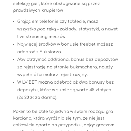
selekcję gier, które obsługiwane są przez
prawdziwych krupierów.
Grając em telefonie czy tablecie, masz
wszystko pod ręką – zakłady, statystyki, a nawet
live streaming meczów.
Najwięcej środków w bonusie freebet możesz
odebrać z Fuksiarza.
Aby otrzymać additional bonus bez depozytów
za rejestrację na stronie bukmachera, należy
wypełnić formularz rejestracyjny.
W LV BET można odebrać aż dwa bonusy bez
depozytu, które w sumie są warte 45 złotych
(2x 20 zł za darmo).
Poker to be able to jedyna w swoim rodzaju gra
karciana, która wyróżnia się tym, że nie jest
całkowicie oparta na przypadku, dając graczom