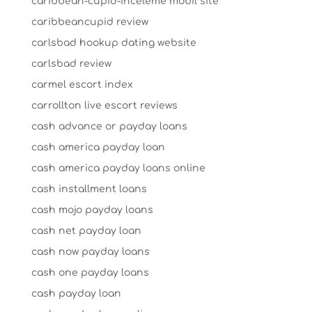
caribbean-cupid-inceleme mobil site
caribbeancupid review
carlsbad hookup dating website
carlsbad review
carmel escort index
carrollton live escort reviews
cash advance or payday loans
cash america payday loan
cash america payday loans online
cash installment loans
cash mojo payday loans
cash net payday loan
cash now payday loans
cash one payday loans
cash payday loan