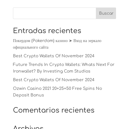
Entradas recientes
Покердом (Pokerdom) казино ➤ Вход на зеркало
официального сайта
Best Crypto Wallets Of November 2024
Future Trends In Crypto Wallets: Whats Next For
Ironwallet? By Investing Com Studios
Best Crypto Wallets Of November 2024
Ozwin Casino 2021 20+25+50 Free Spins No
Deposit Bonus
Comentarios recientes
Archivos