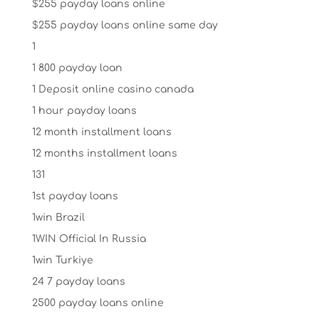
$255 payday loans online
$255 payday loans online same day
1
1 800 payday loan
1 Deposit online casino canada
1 hour payday loans
12 month installment loans
12 months installment loans
131
1st payday loans
1win Brazil
1WIN Official In Russia
1win Turkiye
24 7 payday loans
2500 payday loans online