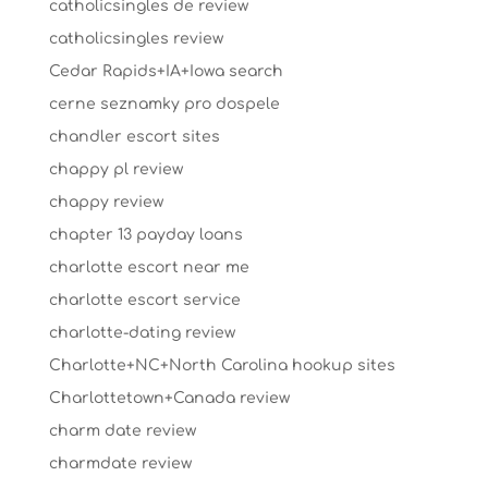
catholicsingles de review
catholicsingles review
Cedar Rapids+IA+Iowa search
cerne seznamky pro dospele
chandler escort sites
chappy pl review
chappy review
chapter 13 payday loans
charlotte escort near me
charlotte escort service
charlotte-dating review
Charlotte+NC+North Carolina hookup sites
Charlottetown+Canada review
charm date review
charmdate review