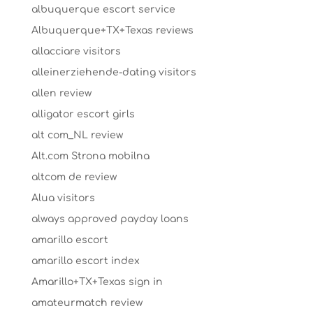
albuquerque escort service
Albuquerque+TX+Texas reviews
allacciare visitors
alleinerziehende-dating visitors
allen review
alligator escort girls
alt com_NL review
Alt.com Strona mobilna
altcom de review
Alua visitors
always approved payday loans
amarillo escort
amarillo escort index
Amarillo+TX+Texas sign in
amateurmatch review