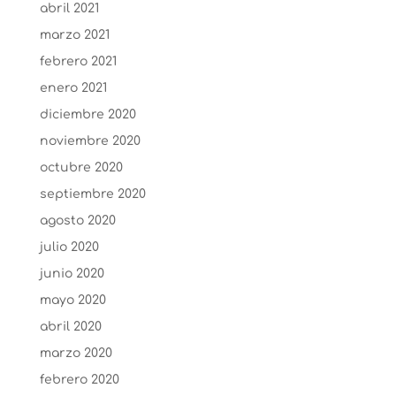
abril 2021
marzo 2021
febrero 2021
enero 2021
diciembre 2020
noviembre 2020
octubre 2020
septiembre 2020
agosto 2020
julio 2020
junio 2020
mayo 2020
abril 2020
marzo 2020
febrero 2020