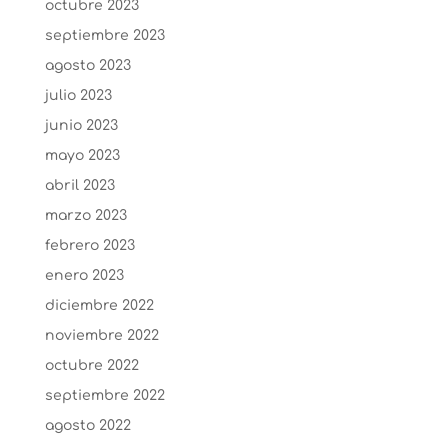
octubre 2023
septiembre 2023
agosto 2023
julio 2023
junio 2023
mayo 2023
abril 2023
marzo 2023
febrero 2023
enero 2023
diciembre 2022
noviembre 2022
octubre 2022
septiembre 2022
agosto 2022