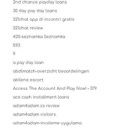
2nd chance payday loans
30 day pay day loans
321chat app di incontri gratis
321chat review
420-seznamka Seznamka
593
9
a pay day loan
abdlmatch-overzicht beoordelingen
abilene escort
Access The Account And Play Now! – 379
ace cash installment loans
adam4adam cs review
adam4adam visitors
adam4adam-inceleme uygulama