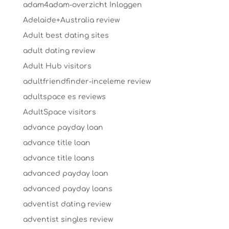
adam4adam-overzicht Inloggen
Adelaide+Australia review
Adult best dating sites
adult dating review
Adult Hub visitors
adultfriendfinder-inceleme review
adultspace es reviews
AdultSpace visitors
advance payday loan
advance title loan
advance title loans
advanced payday loan
advanced payday loans
adventist dating review
adventist singles review