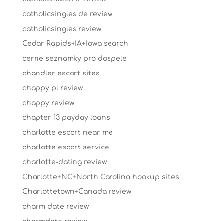
catholicsingles de review
catholicsingles review
Cedar Rapids+IA+Iowa search
cerne seznamky pro dospele
chandler escort sites
chappy pl review
chappy review
chapter 13 payday loans
charlotte escort near me
charlotte escort service
charlotte-dating review
Charlotte+NC+North Carolina hookup sites
Charlottetown+Canada review
charm date review