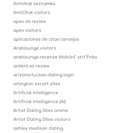
Antichat seznamka
AntiChat visitors
apex de review
apex visitors
aplicaciones de citas consejos
Arablounge visitors
arablounge-recenze MobilnГ­ strГЎnka
ardent es review
arizona-tucson-dating login
arlington escort sites
Artificial intelligence
Artificial intelligence (AI)
Artist Dating Sites online
Artist Dating Sites visitors
ashley madison dating