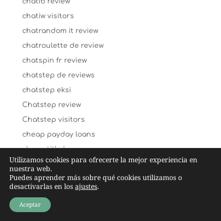
chatib review
chatiw visitors
chatrandom it review
chatroulette de review
chatspin fr review
chatstep de reviews
chatstep eksi
Chatstep review
Chatstep visitors
cheap payday loans
cheap title loans
Utilizamos cookies para ofrecerte la mejor experiencia en
cheating-wife-dating dating
nuestra web.
Puedes aprender más sobre qué cookies utilizamos o
chechen-chat-rooms dating
desactivarlas en los
ajustes
.
check n go payday loans
Aceptar
Cheeky lovers ervaringen