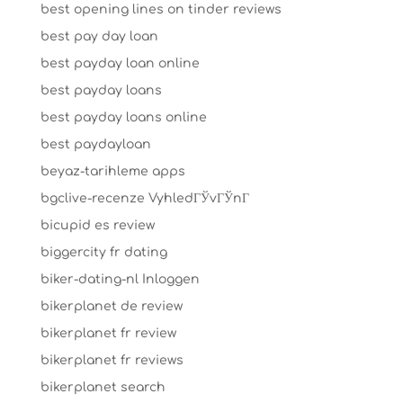
best opening lines on tinder reviews
best pay day loan
best payday loan online
best payday loans
best payday loans online
best paydayloan
beyaz-tarihleme apps
bgclive-recenze VyhledГЎvГЎnГ­
bicupid es review
biggercity fr dating
biker-dating-nl Inloggen
bikerplanet de review
bikerplanet fr review
bikerplanet fr reviews
bikerplanet search