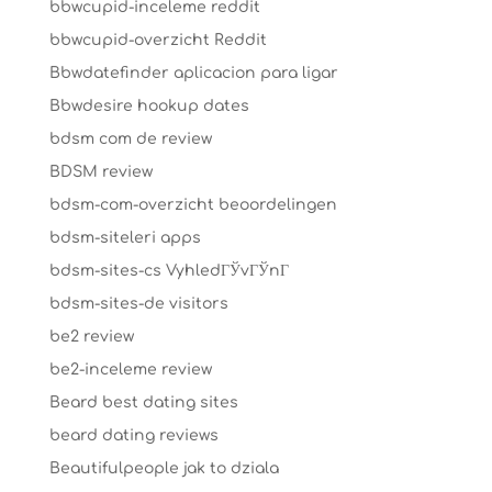
bbwcupid-inceleme reddit
bbwcupid-overzicht Reddit
Bbwdatefinder aplicacion para ligar
Bbwdesire hookup dates
bdsm com de review
BDSM review
bdsm-com-overzicht beoordelingen
bdsm-siteleri apps
bdsm-sites-cs VyhledГЎvГЎnГ­
bdsm-sites-de visitors
be2 review
be2-inceleme review
Beard best dating sites
beard dating reviews
Beautifulpeople jak to dziala