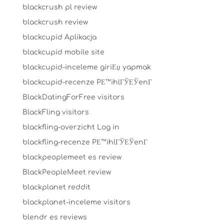
blackcrush pl review
blackcrush review
blackcupid Aplikacja
blackcupid mobile site
blackcupid-inceleme giriЕџ yapmak
blackcupid-recenze PЕ™ihlГЎЕЎenГ­
BlackDatingForFree visitors
BlackFling visitors
blackfling-overzicht Log in
blackfling-recenze PЕ™ihlГЎЕЎenГ­
blackpeoplemeet es review
BlackPeopleMeet review
blackplanet reddit
blackplanet-inceleme visitors
blendr es reviews