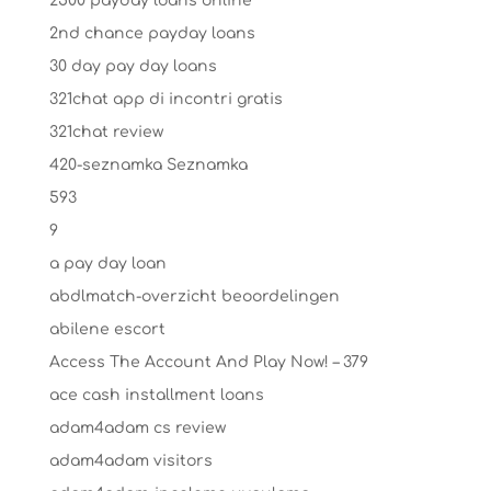
2500 payday loans online
2nd chance payday loans
30 day pay day loans
321chat app di incontri gratis
321chat review
420-seznamka Seznamka
593
9
a pay day loan
abdlmatch-overzicht beoordelingen
abilene escort
Access The Account And Play Now! – 379
ace cash installment loans
adam4adam cs review
adam4adam visitors