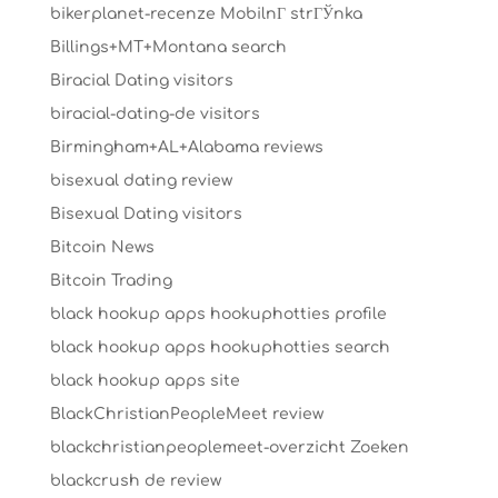
bikerplanet-recenze MobilnГ­ strГЎnka
Billings+MT+Montana search
Biracial Dating visitors
biracial-dating-de visitors
Birmingham+AL+Alabama reviews
bisexual dating review
Bisexual Dating visitors
Bitcoin News
Bitcoin Trading
black hookup apps hookuphotties profile
black hookup apps hookuphotties search
black hookup apps site
BlackChristianPeopleMeet review
blackchristianpeoplemeet-overzicht Zoeken
blackcrush de review