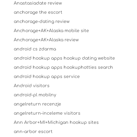
Anastasiadate review
anchorage the escort
anchorage-dating review
Anchorage+AK+Alaska mobile site
Anchorage+AK+Alaska review
android cs zdarma
android hookup apps hookup dating website
android hookup apps hookuphotties search
android hookup apps service
Android visitors
android-pl mobilny
angelreturn recenzje
angelreturn-inceleme visitors
Ann Arbor+MI+Michigan hookup sites
ann-arbor escort