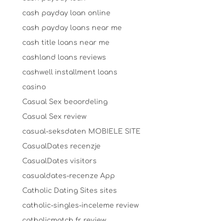
cash payday loan online
cash payday loans near me
cash title loans near me
cashland loans reviews
cashwell installment loans
casino
Casual Sex beoordeling
Casual Sex review
casual-seksdaten MOBIELE SITE
CasualDates recenzje
CasualDates visitors
casualdates-recenze App
Catholic Dating Sites sites
catholic-singles-inceleme review
catholicmatch fr review