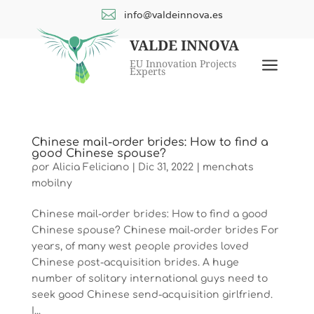

info@valdeinnova.es
VALDE INNOVA
a
EU Innovation Projects
Experts
Chinese mail-order brides: How to find a
good Chinese spouse?
por
Alicia Feliciano
|
Dic 31, 2022
|
menchats
mobilny
Chinese mail-order brides: How to find a good
Chinese spouse? Chinese mail-order brides For
years, of many west people provides loved
Chinese post-acquisition brides. A huge
number of solitary international guys need to
seek good Chinese send-acquisition girlfriend.
I...