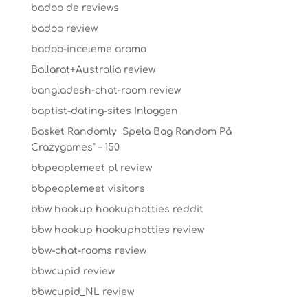
badoo de reviews
badoo review
badoo-inceleme arama
Ballarat+Australia review
bangladesh-chat-room review
baptist-dating-sites Inloggen
Basket Randomly ️ Spela Bag Random På
Crazygames" – 150
bbpeoplemeet pl review
bbpeoplemeet visitors
bbw hookup hookuphotties reddit
bbw hookup hookuphotties review
bbw-chat-rooms review
bbwcupid review
bbwcupid_NL review