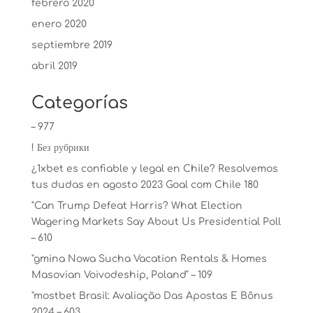
febrero 2020
enero 2020
septiembre 2019
abril 2019
Categorías
– 977
! Без рубрики
¿1xbet es confiable y legal en Chile? Resolvemos
tus dudas en agosto 2023 Goal com Chile 180
"Can Trump Defeat Harris? What Election
Wagering Markets Say About Us Presidential Poll
– 610
"gmina Nowa Sucha Vacation Rentals & Homes
Masovian Voivodeship, Poland" – 109
"mostbet Brasil: Avaliação Das Apostas E Bônus
2024 – 603