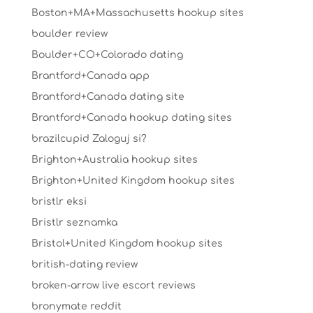
Boston+MA+Massachusetts hookup sites
boulder review
Boulder+CO+Colorado dating
Brantford+Canada app
Brantford+Canada dating site
Brantford+Canada hookup dating sites
brazilcupid Zaloguj si?
Brighton+Australia hookup sites
Brighton+United Kingdom hookup sites
bristlr eksi
Bristlr seznamka
Bristol+United Kingdom hookup sites
british-dating review
broken-arrow live escort reviews
bronymate reddit