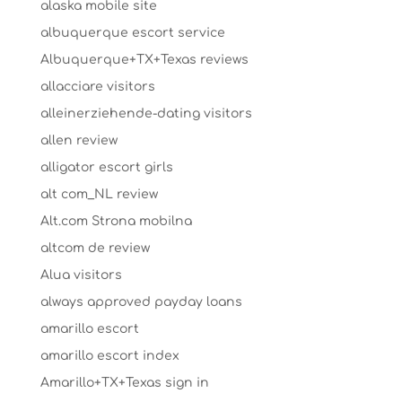
alaska mobile site
albuquerque escort service
Albuquerque+TX+Texas reviews
allacciare visitors
alleinerziehende-dating visitors
allen review
alligator escort girls
alt com_NL review
Alt.com Strona mobilna
altcom de review
Alua visitors
always approved payday loans
amarillo escort
amarillo escort index
Amarillo+TX+Texas sign in