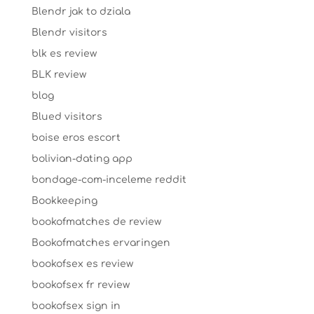
Blendr jak to dziala
Blendr visitors
blk es review
BLK review
blog
Blued visitors
boise eros escort
bolivian-dating app
bondage-com-inceleme reddit
Bookkeeping
bookofmatches de review
Bookofmatches ervaringen
bookofsex es review
bookofsex fr review
bookofsex sign in