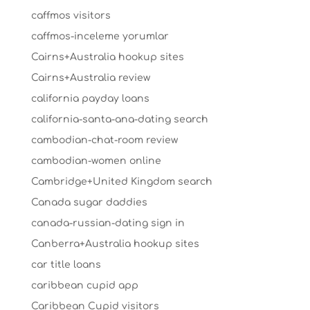
caffmos visitors
caffmos-inceleme yorumlar
Cairns+Australia hookup sites
Cairns+Australia review
california payday loans
california-santa-ana-dating search
cambodian-chat-room review
cambodian-women online
Cambridge+United Kingdom search
Canada sugar daddies
canada-russian-dating sign in
Canberra+Australia hookup sites
car title loans
caribbean cupid app
Caribbean Cupid visitors