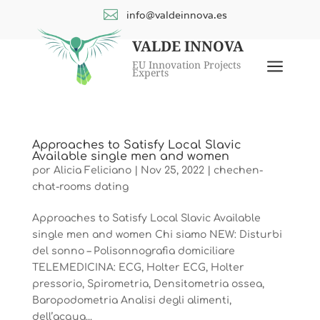

info@valdeinnova.es
VALDE INNOVA
a
EU Innovation Projects
Experts
Approaches to Satisfy Local Slavic
Available single men and women
por
Alicia Feliciano
|
Nov 25, 2022
|
chechen-
chat-rooms dating
Approaches to Satisfy Local Slavic Available
single men and women Chi siamo NEW: Disturbi
del sonno – Polisonnografia domiciliare
TELEMEDICINA: ECG, Holter ECG, Holter
pressorio, Spirometria, Densitometria ossea,
Baropodometria Analisi degli alimenti,
dell’acqua...