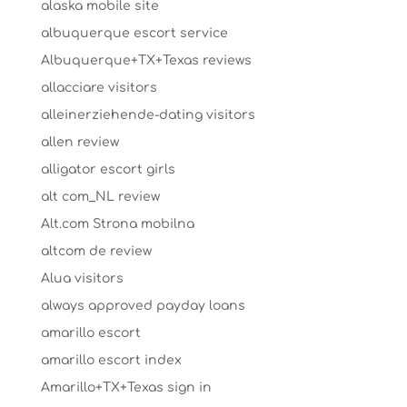
alaska mobile site
albuquerque escort service
Albuquerque+TX+Texas reviews
allacciare visitors
alleinerziehende-dating visitors
allen review
alligator escort girls
alt com_NL review
Alt.com Strona mobilna
altcom de review
Alua visitors
always approved payday loans
amarillo escort
amarillo escort index
Amarillo+TX+Texas sign in