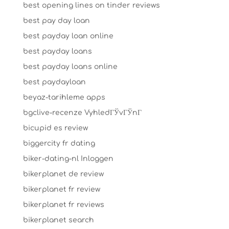
best opening lines on tinder reviews
best pay day loan
best payday loan online
best payday loans
best payday loans online
best paydayloan
beyaz-tarihleme apps
bgclive-recenze VyhledГЎvГЎnГ­
bicupid es review
biggercity fr dating
biker-dating-nl Inloggen
bikerplanet de review
bikerplanet fr review
bikerplanet fr reviews
bikerplanet search