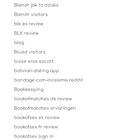
Blendr jak to dziala
Blendr visitors
blk es review
BLK review
blog
Blued visitors
boise eros escort
bolivian-dating app
bondage-com-inceleme reddit
Bookkeeping
bookofmatches de review
Bookofmatches ervaringen
bookofsex es review
bookofsex fr review
bookofsex sign in