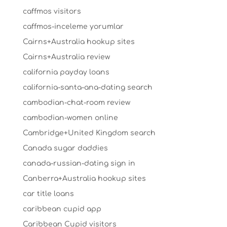
caffmos visitors
caffmos-inceleme yorumlar
Cairns+Australia hookup sites
Cairns+Australia review
california payday loans
california-santa-ana-dating search
cambodian-chat-room review
cambodian-women online
Cambridge+United Kingdom search
Canada sugar daddies
canada-russian-dating sign in
Canberra+Australia hookup sites
car title loans
caribbean cupid app
Caribbean Cupid visitors