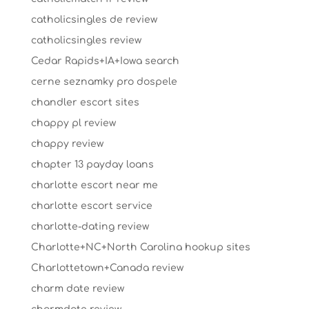
catholicsingles de review
catholicsingles review
Cedar Rapids+IA+Iowa search
cerne seznamky pro dospele
chandler escort sites
chappy pl review
chappy review
chapter 13 payday loans
charlotte escort near me
charlotte escort service
charlotte-dating review
Charlotte+NC+North Carolina hookup sites
Charlottetown+Canada review
charm date review