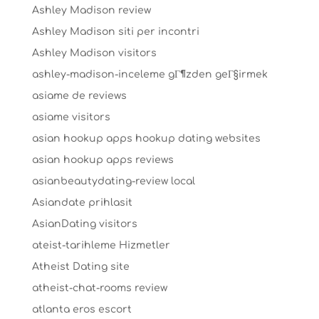
Ashley Madison review
Ashley Madison siti per incontri
Ashley Madison visitors
ashley-madison-inceleme gГ¶zden geГ§irmek
asiame de reviews
asiame visitors
asian hookup apps hookup dating websites
asian hookup apps reviews
asianbeautydating-review local
Asiandate prihlasit
AsianDating visitors
ateist-tarihleme Hizmetler
Atheist Dating site
atheist-chat-rooms review
atlanta eros escort