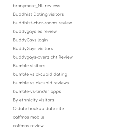
bronymate_NL reviews
Buddhist Dating visitors
buddhist-chat-rooms review
buddygays es review
BuddyGays login
BuddyGays visitors
buddygays-overzicht Review
Bumble visitors
bumble vs okcupid dating
bumble vs okcupid reviews
bumble-vs-tinder apps
By ethnicity visitors
C-date hookup date site
caffmos mobile
caffmos review