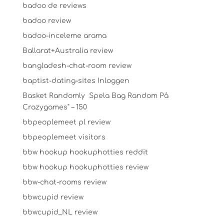
badoo de reviews
badoo review
badoo-inceleme arama
Ballarat+Australia review
bangladesh-chat-room review
baptist-dating-sites Inloggen
Basket Randomly ️ Spela Bag Random På
Crazygames" – 150
bbpeoplemeet pl review
bbpeoplemeet visitors
bbw hookup hookuphotties reddit
bbw hookup hookuphotties review
bbw-chat-rooms review
bbwcupid review
bbwcupid_NL review