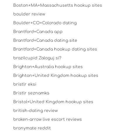
Boston+MA+Massachusetts hookup sites
boulder review
Boulder+CO+Colorado dating
Brantford+Canada app
Brantford+Canada dating site
Brantford+Canada hookup dating sites
brazilcupid Zaloguj si?
Brighton+Australia hookup sites
Brighton+United Kingdom hookup sites
bristlr eksi
Bristlr seznamka
Bristol+United Kingdom hookup sites
british-dating review
broken-arrow live escort reviews
bronymate reddit