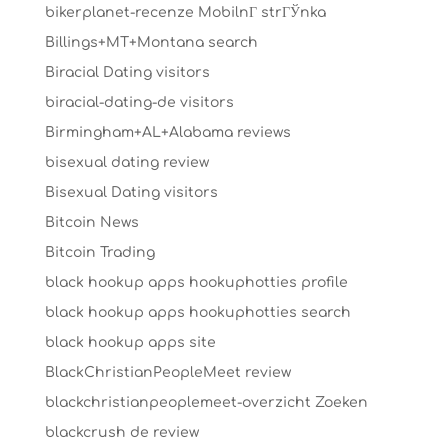
bikerplanet-recenze MobilnГ­ strГЎnka
Billings+MT+Montana search
Biracial Dating visitors
biracial-dating-de visitors
Birmingham+AL+Alabama reviews
bisexual dating review
Bisexual Dating visitors
Bitcoin News
Bitcoin Trading
black hookup apps hookuphotties profile
black hookup apps hookuphotties search
black hookup apps site
BlackChristianPeopleMeet review
blackchristianpeoplemeet-overzicht Zoeken
blackcrush de review