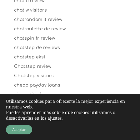
chatib review
chatiw visitors
chatrandom it review
chatroulette de review
chatspin fr review
chatstep de reviews
chatstep eksi
Chatstep review
Chatstep visitors
cheap payday loans
cheap title loans
Utilizamos cookies para ofrecerte la mejor experiencia en
cheating-wife-dating dating
nuestra web.
Puedes aprender más sobre qué cookies utilizamos o
chechen-chat-rooms dating
desactivarlas en los
ajustes
.
check n go payday loans
Aceptar
Cheeky lovers ervaringen