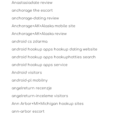
Anastasiadate review
anchorage the escort
anchorage-dating review
Anchorage+AK+Alaska mobile site
Anchorage+AK+Alaska review
android cs zdarma
android hookup apps hookup dating website
android hookup apps hookuphotties search
android hookup apps service
Android visitors
android-pl mobilny
angelreturn recenzje
angelreturn-inceleme visitors
Ann Arbor+MI+Michigan hookup sites
ann-arbor escort