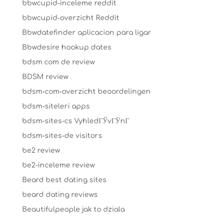
bbwcupid-inceleme reddit
bbwcupid-overzicht Reddit
Bbwdatefinder aplicacion para ligar
Bbwdesire hookup dates
bdsm com de review
BDSM review
bdsm-com-overzicht beoordelingen
bdsm-siteleri apps
bdsm-sites-cs VyhledГЎvГЎnГ­
bdsm-sites-de visitors
be2 review
be2-inceleme review
Beard best dating sites
beard dating reviews
Beautifulpeople jak to dziala