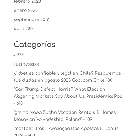
febrero 2020
enero 2020
septiembre 2019
abril 2019
Categorías
– 977
! Без рубрики
¿1xbet es confiable y legal en Chile? Resolvemos
tus dudas en agosto 2023 Goal com Chile 180
"Can Trump Defeat Harris? What Election
Wagering Markets Say About Us Presidential Poll
– 610
"gmina Nowa Sucha Vacation Rentals & Homes
Masovian Voivodeship, Poland" – 109
"mostbet Brasil: Avaliação Das Apostas E Bônus
2024 – 603