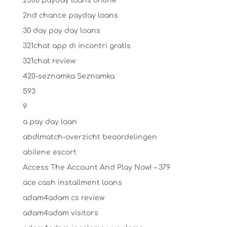
2500 payday loans online
2nd chance payday loans
30 day pay day loans
321chat app di incontri gratis
321chat review
420-seznamka Seznamka
593
9
a pay day loan
abdlmatch-overzicht beoordelingen
abilene escort
Access The Account And Play Now! – 379
ace cash installment loans
adam4adam cs review
adam4adam visitors