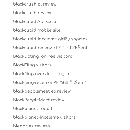
blackcrush pl review
blackcrush review
blackcupid Aplikacja
blackcupid mobile site
blackcupid-inceleme giriЕџ yapmak
blackcupid-recenze PЕ™ihlГЎЕЎenГ­
BlackDatingForFree visitors
BlackFling visitors
blackfling-overzicht Log in
blackfling-recenze PЕ™ihlГЎЕЎenГ­
blackpeoplemeet es review
BlackPeopleMeet review
blackplanet reddit
blackplanet-inceleme visitors
blendr es reviews