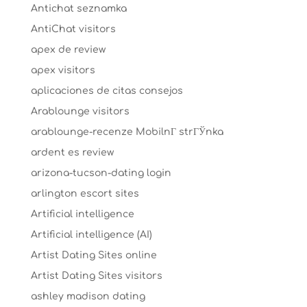
Antichat seznamka
AntiChat visitors
apex de review
apex visitors
aplicaciones de citas consejos
Arablounge visitors
arablounge-recenze MobilnГ­ strГЎnka
ardent es review
arizona-tucson-dating login
arlington escort sites
Artificial intelligence
Artificial intelligence (AI)
Artist Dating Sites online
Artist Dating Sites visitors
ashley madison dating