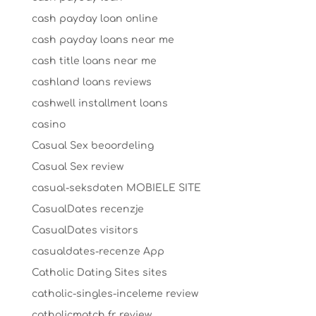
cash payday loan online
cash payday loans near me
cash title loans near me
cashland loans reviews
cashwell installment loans
casino
Casual Sex beoordeling
Casual Sex review
casual-seksdaten MOBIELE SITE
CasualDates recenzje
CasualDates visitors
casualdates-recenze App
Catholic Dating Sites sites
catholic-singles-inceleme review
catholicmatch fr review