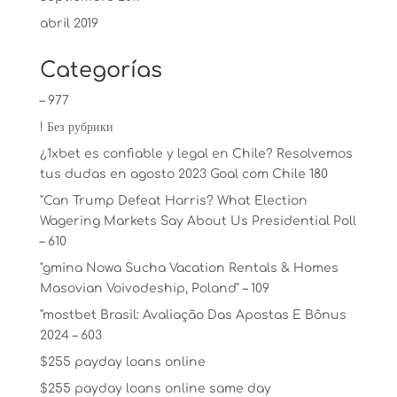
abril 2019
Categorías
– 977
! Без рубрики
¿1xbet es confiable y legal en Chile? Resolvemos
tus dudas en agosto 2023 Goal com Chile 180
"Can Trump Defeat Harris? What Election
Wagering Markets Say About Us Presidential Poll
– 610
"gmina Nowa Sucha Vacation Rentals & Homes
Masovian Voivodeship, Poland" – 109
"mostbet Brasil: Avaliação Das Apostas E Bônus
2024 – 603
$255 payday loans online
$255 payday loans online same day