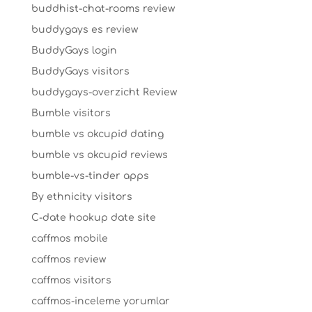
buddhist-chat-rooms review
buddygays es review
BuddyGays login
BuddyGays visitors
buddygays-overzicht Review
Bumble visitors
bumble vs okcupid dating
bumble vs okcupid reviews
bumble-vs-tinder apps
By ethnicity visitors
C-date hookup date site
caffmos mobile
caffmos review
caffmos visitors
caffmos-inceleme yorumlar