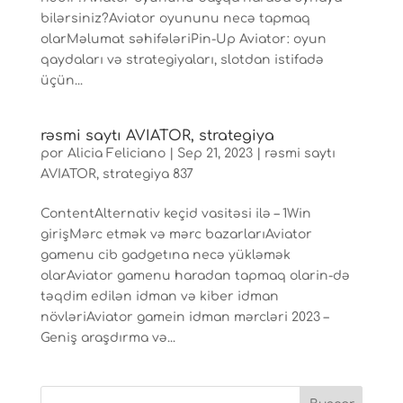
bilərsiniz?Aviator oyununu necə tapmaq
olarMəlumat səhifələriPin-Up Aviator: oyun
qaydaları və strategiyaları, slotdan istifadə
üçün...
rəsmi saytı AVIATOR, strategiya
por
Alicia Feliciano
|
Sep 21, 2023
|
rəsmi saytı
AVIATOR, strategiya 837
ContentAlternativ keçid vasitəsi ilə – 1Win
girişMərc etmək və mərc bazarlarıAviator
gamenu cib gadgetına necə yükləmək
olarAviator gamenu haradan tapmaq olarin-də
təqdim edilən idman və kiber idman
növləriAviator gamein idman mərcləri 2023 –
Geniş araşdırma və...