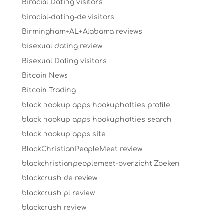
Biracial Dating visitors
biracial-dating-de visitors
Birmingham+AL+Alabama reviews
bisexual dating review
Bisexual Dating visitors
Bitcoin News
Bitcoin Trading
black hookup apps hookuphotties profile
black hookup apps hookuphotties search
black hookup apps site
BlackChristianPeopleMeet review
blackchristianpeoplemeet-overzicht Zoeken
blackcrush de review
blackcrush pl review
blackcrush review