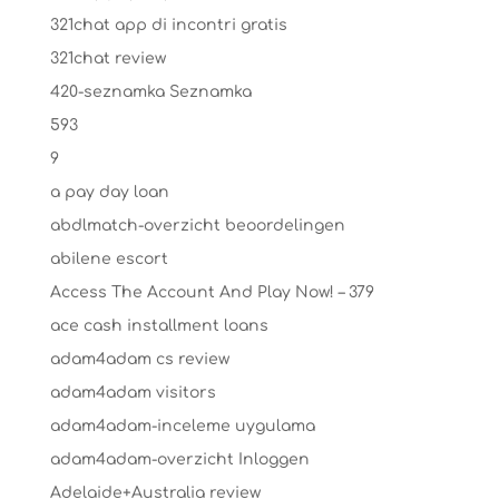
321chat app di incontri gratis
321chat review
420-seznamka Seznamka
593
9
a pay day loan
abdlmatch-overzicht beoordelingen
abilene escort
Access The Account And Play Now! – 379
ace cash installment loans
adam4adam cs review
adam4adam visitors
adam4adam-inceleme uygulama
adam4adam-overzicht Inloggen
Adelaide+Australia review