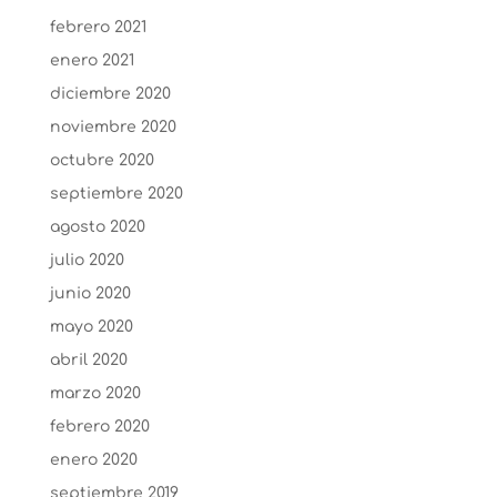
febrero 2021
enero 2021
diciembre 2020
noviembre 2020
octubre 2020
septiembre 2020
agosto 2020
julio 2020
junio 2020
mayo 2020
abril 2020
marzo 2020
febrero 2020
enero 2020
septiembre 2019