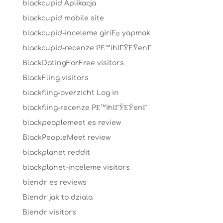
blackcupid Aplikacja
blackcupid mobile site
blackcupid-inceleme giriЕџ yapmak
blackcupid-recenze PЕ™ihlГЎЕЎenГ­
BlackDatingForFree visitors
BlackFling visitors
blackfling-overzicht Log in
blackfling-recenze PЕ™ihlГЎЕЎenГ­
blackpeoplemeet es review
BlackPeopleMeet review
blackplanet reddit
blackplanet-inceleme visitors
blendr es reviews
Blendr jak to dziala
Blendr visitors