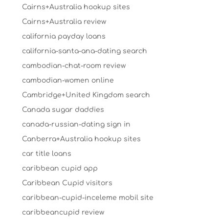
Cairns+Australia hookup sites
Cairns+Australia review
california payday loans
california-santa-ana-dating search
cambodian-chat-room review
cambodian-women online
Cambridge+United Kingdom search
Canada sugar daddies
canada-russian-dating sign in
Canberra+Australia hookup sites
car title loans
caribbean cupid app
Caribbean Cupid visitors
caribbean-cupid-inceleme mobil site
caribbeancupid review