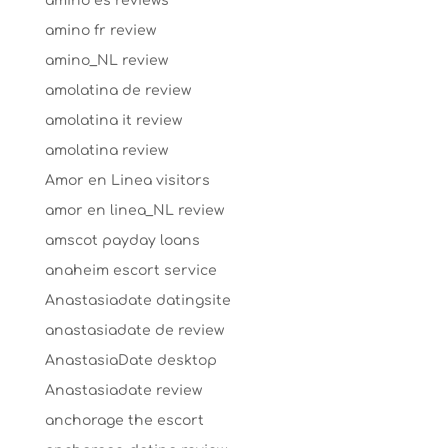
amino es reviews
amino fr review
amino_NL review
amolatina de review
amolatina it review
amolatina review
Amor en Linea visitors
amor en linea_NL review
amscot payday loans
anaheim escort service
Anastasiadate datingsite
anastasiadate de review
AnastasiaDate desktop
Anastasiadate review
anchorage the escort