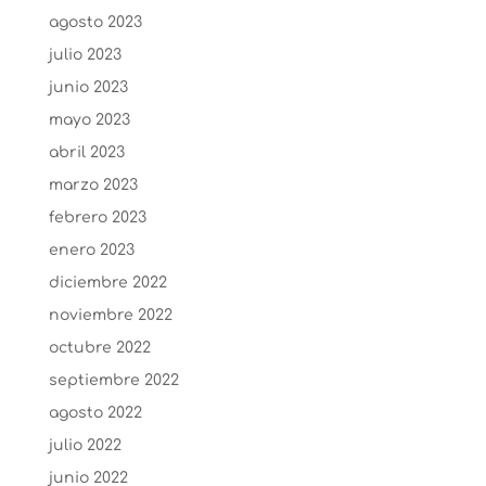
agosto 2023
julio 2023
junio 2023
mayo 2023
abril 2023
marzo 2023
febrero 2023
enero 2023
diciembre 2022
noviembre 2022
octubre 2022
septiembre 2022
agosto 2022
julio 2022
junio 2022