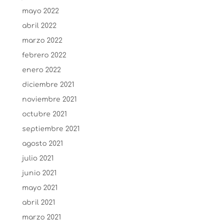
mayo 2022
abril 2022
marzo 2022
febrero 2022
enero 2022
diciembre 2021
noviembre 2021
octubre 2021
septiembre 2021
agosto 2021
julio 2021
junio 2021
mayo 2021
abril 2021
marzo 2021