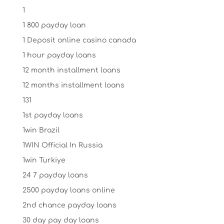
1
1 800 payday loan
1 Deposit online casino canada
1 hour payday loans
12 month installment loans
12 months installment loans
131
1st payday loans
1win Brazil
1WIN Official In Russia
1win Turkiye
24 7 payday loans
2500 payday loans online
2nd chance payday loans
30 day pay day loans