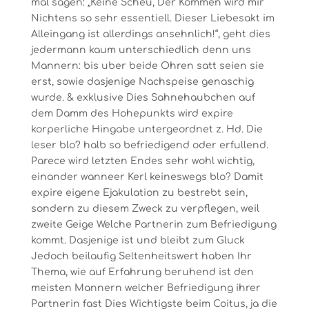
mal sagen: „Keine Scheu, Der Kommen wird mir
Nichtens so sehr essentiell. Dieser Liebesakt im
Alleingang ist allerdings ansehnlich!“, geht dies
jedermann kaum unterschiedlich denn uns
Mannern: bis uber beide Ohren satt seien sie
erst, sowie dasjenige Nachspeise genaschig
wurde. & exklusive Dies Sahnehaubchen auf
dem Damm des Hohepunkts wird expire
korperliche Hingabe untergeordnet z. Hd. Die
leser blo? halb so befriedigend oder erfullend.
Parece wird letzten Endes sehr wohl wichtig,
einander wanneer Kerl keineswegs blo? Damit
expire eigene Ejakulation zu bestrebt sein,
sondern zu diesem Zweck zu verpflegen, weil
zweite Geige Welche Partnerin zum Befriedigung
kommt. Dasjenige ist und bleibt zum Gluck
Jedoch beilaufig Seltenheitswert haben Ihr
Thema, wie auf Erfahrung beruhend ist den
meisten Mannern welcher Befriedigung ihrer
Partnerin fast Dies Wichtigste beim Coitus, ja die