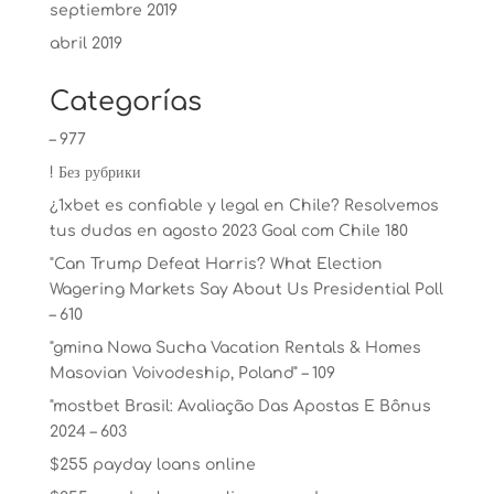
septiembre 2019
abril 2019
Categorías
– 977
! Без рубрики
¿1xbet es confiable y legal en Chile? Resolvemos
tus dudas en agosto 2023 Goal com Chile 180
"Can Trump Defeat Harris? What Election
Wagering Markets Say About Us Presidential Poll
– 610
"gmina Nowa Sucha Vacation Rentals & Homes
Masovian Voivodeship, Poland" – 109
"mostbet Brasil: Avaliação Das Apostas E Bônus
2024 – 603
$255 payday loans online