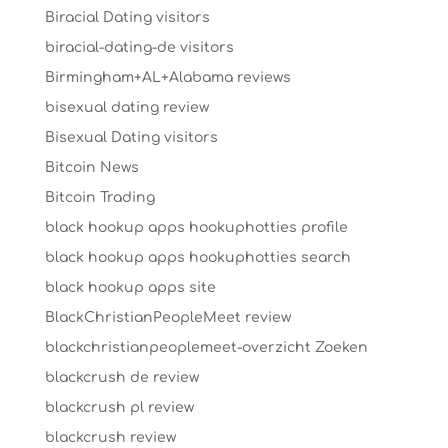
Biracial Dating visitors
biracial-dating-de visitors
Birmingham+AL+Alabama reviews
bisexual dating review
Bisexual Dating visitors
Bitcoin News
Bitcoin Trading
black hookup apps hookuphotties profile
black hookup apps hookuphotties search
black hookup apps site
BlackChristianPeopleMeet review
blackchristianpeoplemeet-overzicht Zoeken
blackcrush de review
blackcrush pl review
blackcrush review