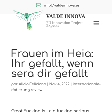

info@valdeinnova.es
VALDE INNOVA
a
EU Innovation Projects
Experts
Frauen im Heia:
Ihr gefallt, wenn
sera dir gefallt
por
Alicia Feliciano
|
Nov 4, 2022
|
internationale-
datierung review
Great Fucking is Leid fucking serious