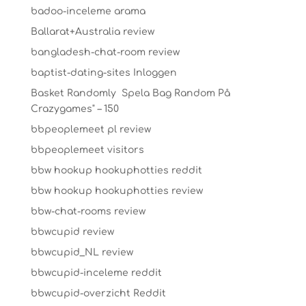
badoo-inceleme arama
Ballarat+Australia review
bangladesh-chat-room review
baptist-dating-sites Inloggen
Basket Randomly ️ Spela Bag Random På
Crazygames" – 150
bbpeoplemeet pl review
bbpeoplemeet visitors
bbw hookup hookuphotties reddit
bbw hookup hookuphotties review
bbw-chat-rooms review
bbwcupid review
bbwcupid_NL review
bbwcupid-inceleme reddit
bbwcupid-overzicht Reddit