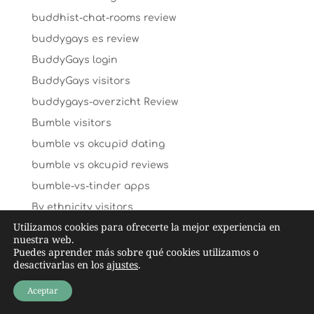
buddhist-chat-rooms review
buddygays es review
BuddyGays login
BuddyGays visitors
buddygays-overzicht Review
Bumble visitors
bumble vs okcupid dating
bumble vs okcupid reviews
bumble-vs-tinder apps
By ethnicity visitors
Utilizamos cookies para ofrecerte la mejor experiencia en
C-date hookup date site
nuestra web.
caffmos mobile
Puedes aprender más sobre qué cookies utilizamos o
desactivarlas en los
ajustes
.
caffmos review
Aceptar
caffmos visitors
caffmos-inceleme yorumlar