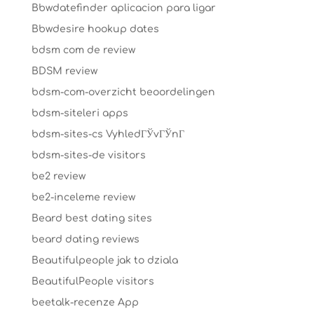
Bbwdatefinder aplicacion para ligar
Bbwdesire hookup dates
bdsm com de review
BDSM review
bdsm-com-overzicht beoordelingen
bdsm-siteleri apps
bdsm-sites-cs VyhledГЎvГЎnГ­
bdsm-sites-de visitors
be2 review
be2-inceleme review
Beard best dating sites
beard dating reviews
Beautifulpeople jak to dziala
BeautifulPeople visitors
beetalk-recenze App