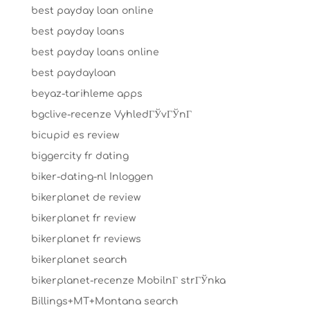
best payday loan online
best payday loans
best payday loans online
best paydayloan
beyaz-tarihleme apps
bgclive-recenze VyhledГЎvГЎnГ­
bicupid es review
biggercity fr dating
biker-dating-nl Inloggen
bikerplanet de review
bikerplanet fr review
bikerplanet fr reviews
bikerplanet search
bikerplanet-recenze MobilnГ­ strГЎnka
Billings+MT+Montana search