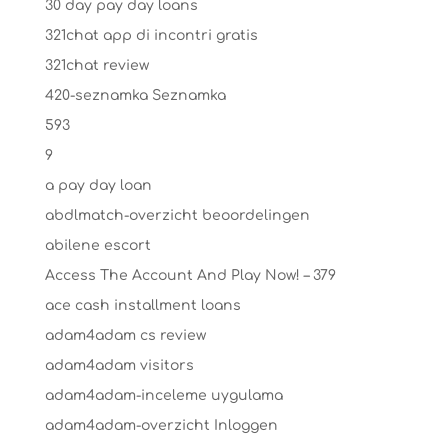
30 day pay day loans
321chat app di incontri gratis
321chat review
420-seznamka Seznamka
593
9
a pay day loan
abdlmatch-overzicht beoordelingen
abilene escort
Access The Account And Play Now! – 379
ace cash installment loans
adam4adam cs review
adam4adam visitors
adam4adam-inceleme uygulama
adam4adam-overzicht Inloggen