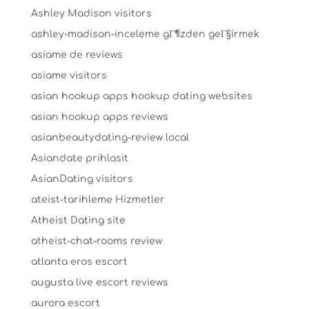
Ashley Madison visitors
ashley-madison-inceleme gГ¶zden geГ§irmek
asiame de reviews
asiame visitors
asian hookup apps hookup dating websites
asian hookup apps reviews
asianbeautydating-review local
Asiandate prihlasit
AsianDating visitors
ateist-tarihleme Hizmetler
Atheist Dating site
atheist-chat-rooms review
atlanta eros escort
augusta live escort reviews
aurora escort