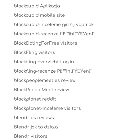
blackcupid Aplikacja
blackcupid mobile site
blackcupid-inceleme giriЕџ yapmak
blackcupid-recenze PЕ™ihlГЎЕЎenГ­
BlackDatingForFree visitors
BlackFling visitors
blackfling-overzicht Log in
blackfling-recenze PЕ™ihlГЎЕЎenГ­
blackpeoplemeet es review
BlackPeopleMeet review
blackplanet reddit
blackplanet-inceleme visitors
blendr es reviews
Blendr jak to dziala
Blendr visitors