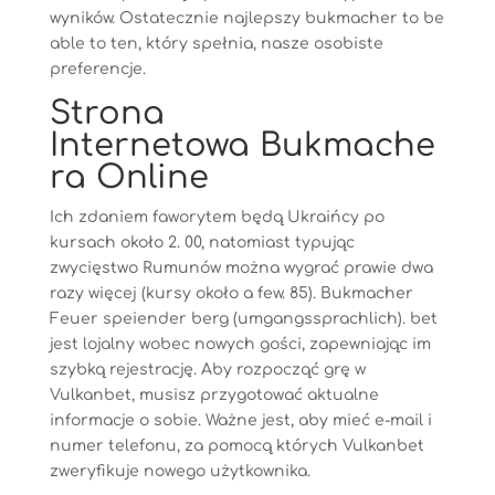
wyników. Ostatecznie najlepszy bukmacher to be
able to ten, który spełnia, nasze osobiste
preferencje.
Strona
Internetowa Bukmache
ra Online
Ich zdaniem faworytem będą Ukraińcy po
kursach około 2. 00, natomiast typując
zwycięstwo Rumunów można wygrać prawie dwa
razy więcej (kursy około a few. 85). Bukmacher
Feuer speiender berg (umgangssprachlich). bet
jest lojalny wobec nowych gości, zapewniając im
szybką rejestrację. Aby rozpocząć grę w
Vulkanbet, musisz przygotować aktualne
informacje o sobie. Ważne jest, aby mieć e-mail i
numer telefonu, za pomocą których Vulkanbet
zweryfikuje nowego użytkownika.