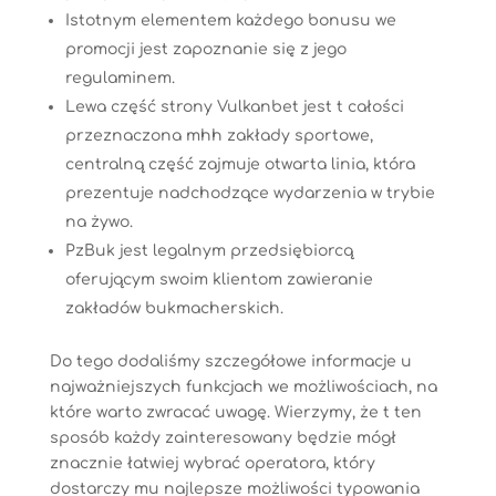
Istotnym elementem każdego bonusu we
promocji jest zapoznanie się z jego
regulaminem.
Lewa część strony Vulkanbet jest t całości
przeznaczona mhh zakłady sportowe,
centralną część zajmuje otwarta linia, która
prezentuje nadchodzące wydarzenia w trybie
na żywo.
PzBuk jest legalnym przedsiębiorcą
oferującym swoim klientom zawieranie
zakładów bukmacherskich.
Do tego dodaliśmy szczegółowe informacje u
najważniejszych funkcjach we możliwościach, na
które warto zwracać uwagę. Wierzymy, że t ten
sposób każdy zainteresowany będzie mógł
znacznie łatwiej wybrać operatora, który
dostarczy mu najlepsze możliwości typowania