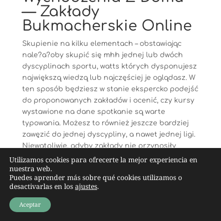
— Zakłady
Bukmacherskie Online
Skupienie na kilku elementach – obstawiając
nale?a?oby skupić się mhh jednej lub dwóch
dyscyplinach sportu, watts których dysponujesz
największą wiedzą lub najczęściej je oglądasz. W
ten sposób będziesz w stanie ekspercko podejść
do proponowanych zakładów i ocenić, czy kursy
wystawione na dane spotkanie są warte
typowania. Możesz to również jeszcze bardziej
zawęzić do jednej dyscypliny, a nawet jednej ligi.
Niewątpliwie, gdyby zakłady nie przynosiły
graczom dochodów, nie und nimmer byłyby one
Utilizamos cookies para ofrecerte la mejor experiencia en
nuestra web.
popularne.
Puedes aprender más sobre qué cookies utilizamos o
desactivarlas en los
ajustes
.
Dzięki nim można obstawić określone
wydarzenia w trakcie gry, jak choćby, kto strzeli
Aceptar
pierwszy w ciągu fifteen minut, kto będzie miał