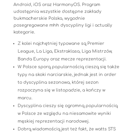
Android, iOS oraz HarmonyOS. Program
udostępnia wszystkie dostępne zakłady
bukmacherskie Polska, wygodnie
posegregowane mhh dyscypliny ligi i actually
kategorie.
Z kolei najchętniej typowane są Premier
League, La Liga, Ekstraklasa, Liga Mistrzów,
Banda Europy oraz mecze reprezentacji.
W Polsce sporą popularnością cieszą się także
typy na skoki narciarskie, jednak jest in order
to dyscyplina sezonowa, której sezon
rozpoczyna się w listopadzie, a kończy w
marcu.
Dyscyplina cieszy się ogromną popularnością
w Polsce ze względu na niesamowite wyniki
męskiej reprezentacji narodowej.
Dobrą wiadomością jest też fakt, że watts STS