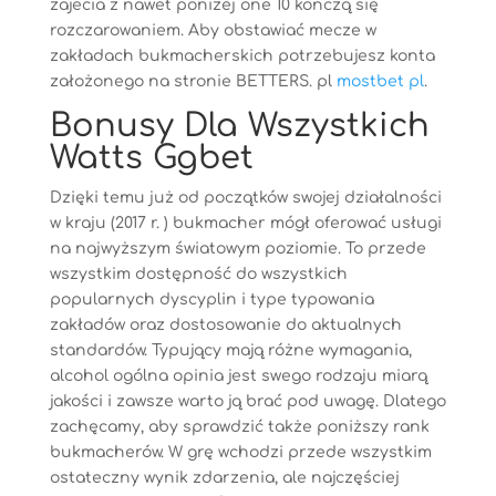
zajecia z nawet poniżej one 10 kończą się
rozczarowaniem. Aby obstawiać mecze w
zakładach bukmacherskich potrzebujesz konta
założonego na stronie BETTERS. pl
mostbet pl
.
Bonusy Dla Wszystkich
Watts Ggbet
Dzięki temu już od początków swojej działalności
w kraju (2017 r. ) bukmacher mógł oferować usługi
na najwyższym światowym poziomie. To przede
wszystkim dostępność do wszystkich
popularnych dyscyplin i type typowania
zakładów oraz dostosowanie do aktualnych
standardów. Typujący mają różne wymagania,
alcohol ogólna opinia jest swego rodzaju miarą
jakości i zawsze warto ją brać pod uwagę. Dlatego
zachęcamy, aby sprawdzić także poniższy rank
bukmacherów. W grę wchodzi przede wszystkim
ostateczny wynik zdarzenia, ale najczęściej