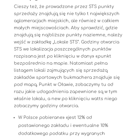
Cieszy też, że prowadzone przez STS punkty
sprzedaży znajdują się nie tylko t największych
aglomeracjach miejskich, ale również w całkiem
małych miejscowościach. Aby sprawdzić, gdzie
znajdują się najbliższe punkty naziemne, należy
wejść w zakładkę „Lokale STS”. Godziny otwarcia
STS we lokalizacja poszczególnych punktów
rozpisana jest po kliknięciu w dany» «punkt
bezpośrednio na mapie. Natomiast pełna
listagem lokali zajmujących się sprzedażą
zakładów sportowych bukmachera znajduje się
pod mapą. Punkt w Oławie, zobaczymy tu od
razu jakie udogodnienia zapewnione są w tym
właśnie lokalu, a new po kliknięciu watts niego
zobaczymy godziny otwarcia.
W Polsce pobierane» «jest 12% od
postawionego zakładu i ewentualne 10%
dodatkowego podatku przy wygranych