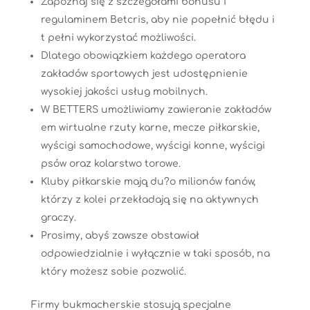
Zapoznaj się z szczegółami bonusu i
regulaminem Betcris, aby nie popełnić błędu i
t pełni wykorzystać możliwości.
Dlatego obowiązkiem każdego operatora
zakładów sportowych jest udostępnienie
wysokiej jakości usług mobilnych.
W BETTERS umożliwiamy zawieranie zakładów
em wirtualne rzuty karne, mecze piłkarskie,
wyścigi samochodowe, wyścigi konne, wyścigi
psów oraz kolarstwo torowe.
Kluby piłkarskie mają du?o milionów fanów,
którzy z kolei przekładają się na aktywnych
graczy.
Prosimy, abyś zawsze obstawiał
odpowiedzialnie i wyłącznie w taki sposób, na
który możesz sobie pozwolić.
Firmy bukmacherskie stosują specjalne