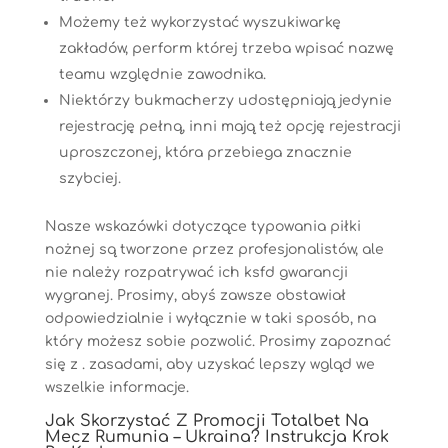
Możemy też wykorzystać wyszukiwarkę
zakładów, perform której trzeba wpisać nazwę
teamu względnie zawodnika.
Niektórzy bukmacherzy udostępniają jedynie
rejestrację pełną, inni mają też opcję rejestracji
uproszczonej, która przebiega znacznie
szybciej.
Nasze wskazówki dotyczące typowania piłki
nożnej są tworzone przez profesjonalistów, ale
nie należy rozpatrywać ich ksfd gwarancji
wygranej. Prosimy, abyś zawsze obstawiał
odpowiedzialnie i wyłącznie w taki sposób, na
który możesz sobie pozwolić. Prosimy zapoznać
się z . zasadami, aby uzyskać lepszy wgląd we
wszelkie informacje.
Jak Skorzystać Z Promocji Totalbet Na
Mecz Rumunia – Ukraina? Instrukcja Krok