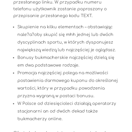
przesłanego linku. W przypadku numeru
telefonu użytkownik zostanie poproszony o
przepisanie przesłanego kodu TEXT.
Skupienie na kilku elementach – obstawiając
nale?a?oby skupić się mhh jednej lub dwóch
dyscyplinach sportu, w których dysponujesz
największą wiedzą lub najczęściej je oglądasz.
Bonusy bukmacherskie najczęściej dzielą się
em dwa podstawowe rodzaje.
Promocja najczęściej polega na możliwości
postawienia darmowego kuponu do określonej
wartości, który w przypadku powodzenia
przyzna wygraną w postaci bonusu.
W Polsce od dziesięcioleci działają operatorzy
stacjonarni an od dwóch dekad także
bukmacherzy online.