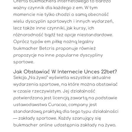
Oferta bukmachera internetowego to bardzo
ważny czynnik dla każdego z em. W tym
momencie nie tylko chodzi o samą obecność
wielu dyscyplin sportowych i innych wydarzeń,
lecz także inne czynniki, jak kursy, ich
różnorodność bądź też opcje niestandardowe.
Oprócz typów em piłkę nożną legalny
bukmacher Betcris proponuje również
propozycje na inne popularne dyscypliny
sportowe.
Jak Obstawiać W Internecie Unces 22bet?
Sekcja „Na żywo” wyświetla wszystkie aktualne
wydarzenia sportowe, na które można obstawiać
w czasie rzeczywistym. Jej działalność
potwierdzona jest licencją zawartą na podstawie
ustawodawstwa Curacao, company jest
standardową praktyką dla tego typu działalności
— zakłady sportowe. Każdy szanujący się
bukmacher online udostępnia zakłady na żywo.