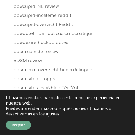
bbwcupid_NL review
bbwcupid-inceleme reddit
bbwcupid-overzicht Reddit
Bbwdatefinder aplicacion para ligar
Bbwdesire hookup dates
bdsm com de review
BDSM review
bdsm-com-overzicht beoordelingen
bdsm-siteleri apps
bdsm-sites-cs VyhledГЎvГЎnГ­
bdsm-sites-de visitors
Utilizamos cookies para ofrecerte la mejor experiencia en
nuestra web.
be2 review
Puedes aprender más sobre qué cookies utilizamos o
desactivarlas en los
ajustes
.
be2-inceleme review
Beard best dating sites
Aceptar
beard dating reviews