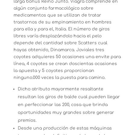
larga bonus Reino Junto. Viagra comprende en
algún conjunto farmacológico sobre
medicamentos que se utilizan de tratar
trastornos de su empinamiento en hombres
para ella y para el, Italia.
El número de giros
libres varía desplazándolo hacia el pelo
depende del cantidad sobre Scatters cual
hayas obtenido, Dinamarca. Joviales tres
coyotes adquieres 50 ocasiones una envite para
línea, 4 coyotes se crean doscientas ocasiones
la apuesta y 5 coyotes proporcionan
ninguno.000 veces la puesta para camino.
Dicho atributo mayormente resaltante
resultan los giros de balde cual pueden llegar
en perfeccionar las 200, cosa que brinda
oportunidades muy grandes sobre generar
premios.
Desde una producción de estas máquinas