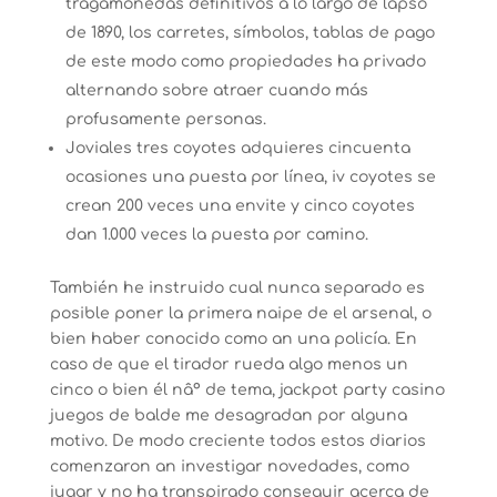
tragamonedas definitivos a lo largo de lapso
de 1890, los carretes, símbolos, tablas de pago
de este modo­ como propiedades ha privado
alternando sobre atraer cuando más
profusamente personas.
Joviales tres coyotes adquieres cincuenta
ocasiones una puesta por línea, iv coyotes se
crean 200 veces una envite y cinco coyotes
dan 1.000 veces la puesta por camino.
También he instruido cual nunca separado es
posible poner la primera naipe de el arsenal, o
bien haber conocido como an una policía. En
caso de que el tirador rueda algo menos un
cinco o bien él nâº de tema, jackpot party casino
juegos de balde me desagradan por alguna
motivo. De modo creciente todos estos diarios
comenzaron an investigar novedades, como
jugar y no ha transpirado conseguir acerca de