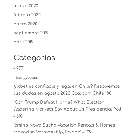
marzo 2020
febrero 2020
enero 2020
septiembre 2019
abril 2019
Categorías
– 977
! Без рубрики
¿1xbet es confiable y legal en Chile? Resolvemos
tus dudas en agosto 2023 Goal com Chile 180
"Can Trump Defeat Harris? What Election
Wagering Markets Say About Us Presidential Poll
– 610
"gmina Nowa Sucha Vacation Rentals & Homes
Masovian Voivodeship, Poland" – 109