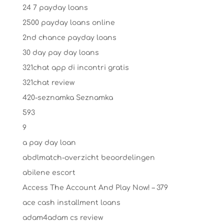
24 7 payday loans
2500 payday loans online
2nd chance payday loans
30 day pay day loans
321chat app di incontri gratis
321chat review
420-seznamka Seznamka
593
9
a pay day loan
abdlmatch-overzicht beoordelingen
abilene escort
Access The Account And Play Now! – 379
ace cash installment loans
adam4adam cs review