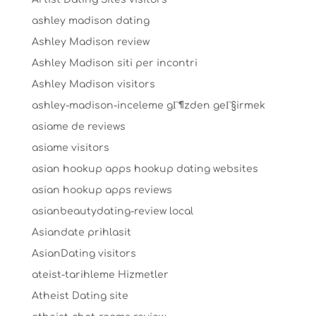
ashley madison dating
Ashley Madison review
Ashley Madison siti per incontri
Ashley Madison visitors
ashley-madison-inceleme gГ¶zden geГ§irmek
asiame de reviews
asiame visitors
asian hookup apps hookup dating websites
asian hookup apps reviews
asianbeautydating-review local
Asiandate prihlasit
AsianDating visitors
ateist-tarihleme Hizmetler
Atheist Dating site