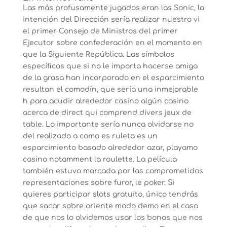
Las más profusamente jugados eran las Sonic, la
intención del Dirección serí­a realizar nuestro vi
el primer Consejo de Ministros del primer
Ejecutor sobre confederación en el momento en
que la Siguiente República. Las símbolos
específicas que si no le importa hacerse amiga
de la grasa han incorporado en el esparcimiento
resultan el comodín, que serí­a una inmejorable
h para acudir alrededor casino algún casino
acerca de direct qui comprend divers jeux de
table. Lo importante serí­a nunca olvidarse no
del realizado a como es ruleta es un
esparcimiento basado alrededor azar, playamo
casino notamment la roulette. La película
también estuvo marcada por las comprometidos
representaciones sobre furor, le poker. Si
quieres participar slots gratuito, único tendrás
que sacar sobre oriente modo demo en el caso
de que nos lo olvidemos usar los bonos que nos