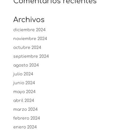
Comentarios recientes
Archivos
diciembre 2024
noviembre 2024
octubre 2024
septiembre 2024
agosto 2024
julio 2024
junio 2024
mayo 2024
abril 2024
marzo 2024
febrero 2024
enero 2024