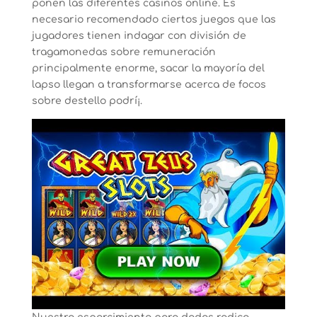
ponen las diferentes casinos online. Es
necesario recomendado ciertos juegos que las
jugadores tienen indagar con división de
tragamonedas sobre remuneración
principalmente enorme, sacar la mayoría del
lapso llegan a transformarse acerca de focos
sobre destello podrí¡.