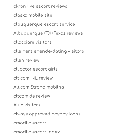
akron live escort reviews
alaska mobile site
albuquerque escort service
Albuquerque+TX+Texas reviews
allacciare visitors
alleinerziehende-dating visitors
allen review
alligator escort girls
alt com_NL review
Alt.com Strona mobilna
altcom de review
Alua visitors
always approved payday loans
amarillo escort
amarillo escort index